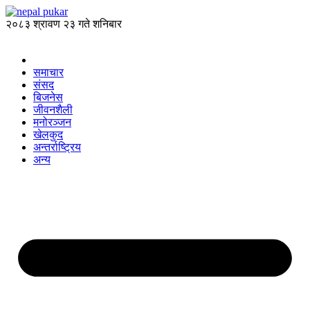
२०८३ श्रावण २३ गते शनिबार
समाचार
संसद
बिजनेस
जीवनशैली
मनोरञ्जन
खेलकुद
अन्तर्राष्ट्रिय
अन्य