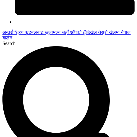
अन्तर्राष्ट्रिय फुटबलबाट
खुलामञ्च
जहाँ आँपको
टुँडिखेल
तेस्रो खेलमा नेपाल
बालेन
Search