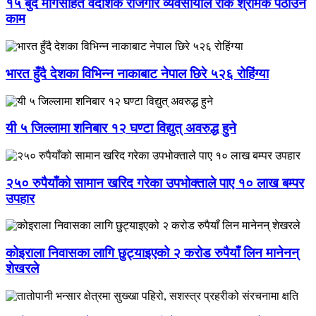
१५ बुँदे मागसहित वैदेशिक रोजगार व्यवसायीले रोके श्रमिक पठाउने
काम
भारत हुँदै देशका विभिन्न नाकाबाट नेपाल छिरे ५२६ रोहिंग्या
यी ५ जिल्लामा शनिबार १२ घण्टा विद्युत् अवरुद्ध हुने
२५० रुपैयाँको सामान खरिद गरेका उपभोक्ताले पाए १० लाख बम्पर
उपहार
कोइराला निवासका लागि छुट्याइएको २ करोड रुपैयाँ लिन मानेनन्
शेखरले