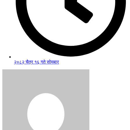
२०८२ चैत्र १६ गते सोमबार