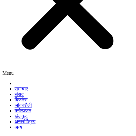
Menu
समाचार
संसद
बिजनेस
जीवनशैली
मनोरञ्जन
खेलकुद
अन्तर्राष्ट्रिय
अन्य