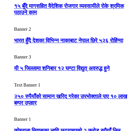
१५ बुँदे मागसहित वैदेशिक रोजगार व्यवसायीले रोके श्रमिक
पठाउने काम
Banner 2
भारत हुँदै देशका विभिन्न नाकाबाट नेपाल छिरे ५२६ रोहिंग्या
Banner 3
यी ५ जिल्लामा शनिबार १२ घण्टा विद्युत् अवरुद्ध हुने
Text Banner 1
२५० रुपैयाँको सामान खरिद गरेका उपभोक्ताले पाए १० लाख
बम्पर उपहार
Banner 1
कोइराला निवासका लागि छुट्याइएको २ करोड रुपैयाँ लिन