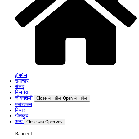
होमपेज
समाचार
संसद
बिजनेस
जीवनशैली
Close जीवनशैली
Open जीवनशैली
मनोरञ्जन
विचार
खेलकुद
अन्य
Close अन्य
Open अन्य
Banner 1