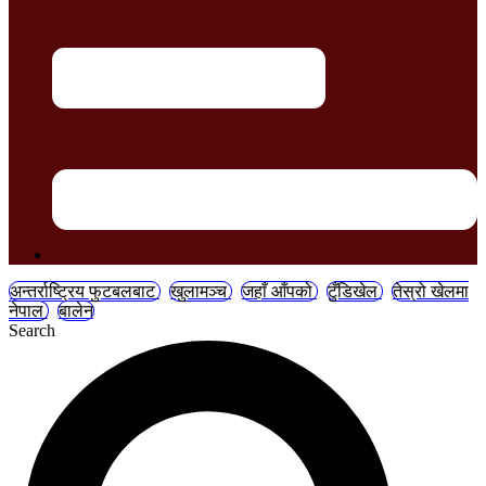
अन्तर्राष्ट्रिय फुटबलबाट
खुलामञ्च
जहाँ आँपको
टुँडिखेल
तेस्रो खेलमा
नेपाल
बालेन
Search