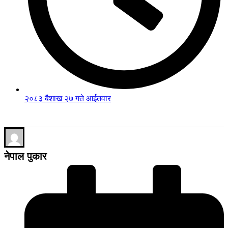
२०८३ बैशाख २७ गते आईतवार
नेपाल पुकार