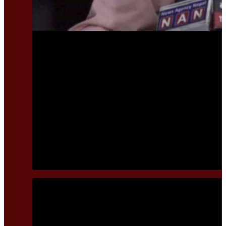
Banner 1
सिंहदरबारको नाम परिवर्तन गरी ‘अनामनगर दरबार’ राख्न हरि
ढकालको प्रस्ताव