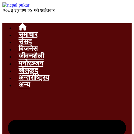
२०८३ श्रावण २४ गते आईतवार
समाचार
संसद
बिजनेस
जीवनशैली
मनोरञ्जन
खेलकुद
अन्तर्राष्ट्रिय
अन्य