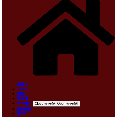
होमपेज
समाचार
संसद
बिजनेस
जीवनशैली
Close जीवनशैली
Open जीवनशैली
मनोरञ्जन
विचार