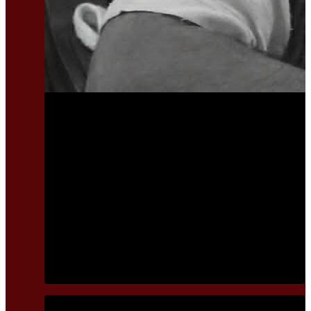
Banner 2
जंगलमा मृत भेटिए ३ दिनदेखि बेपत्ता कपिलवस्तुका पूर्वमेयर किरण
सिंह