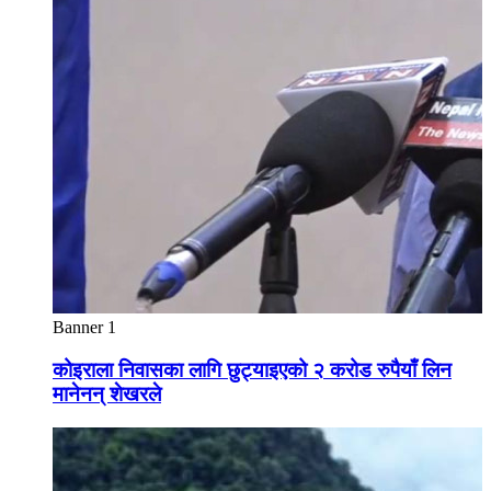
Banner 1
कोइराला निवासका लागि छुट्याइएको २ करोड रुपैयाँ लिन
मानेनन् शेखरले