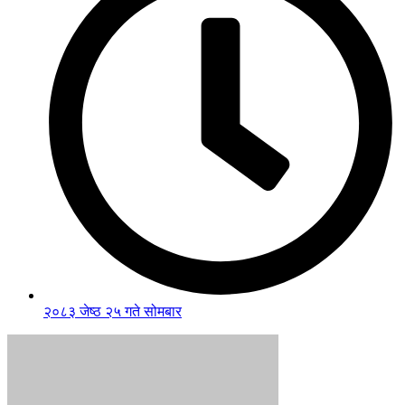
२०८३ जेष्ठ २५ गते सोमबार