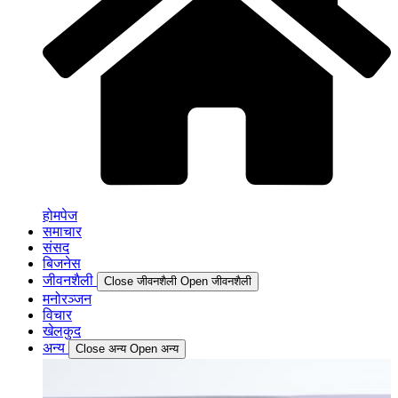
होमपेज
समाचार
संसद
बिजनेस
जीवनशैली
Close जीवनशैली
Open जीवनशैली
मनोरञ्जन
विचार
खेलकुद
अन्य
Close अन्य
Open अन्य