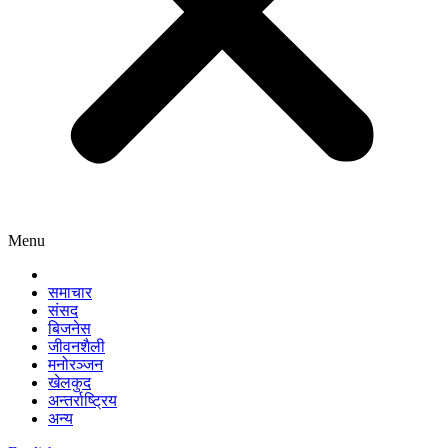
Menu
समाचार
संसद
बिजनेस
जीवनशैली
मनोरञ्जन
खेलकुद
अन्तर्राष्ट्रिय
अन्य