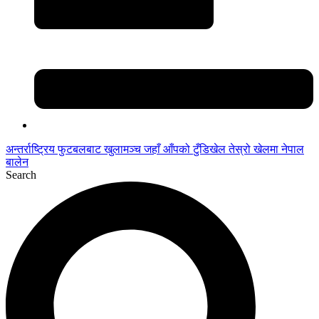
अन्तर्राष्ट्रिय फुटबलबाट
खुलामञ्च
जहाँ आँपको
टुँडिखेल
तेस्रो खेलमा नेपाल
बालेन
Search