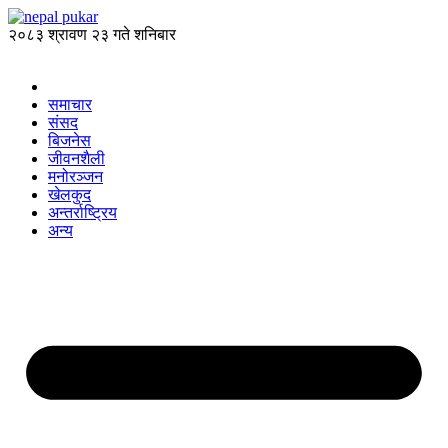
२०८३ श्रावण २३ गते शनिबार
समाचार
संसद
बिजनेस
जीवनशैली
मनोरञ्जन
खेलकुद
अन्तर्राष्ट्रिय
अन्य