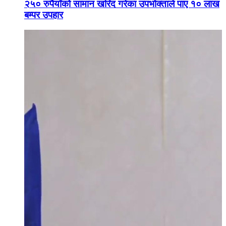
२५० रुपैयाँको सामान खरिद गरेका उपभोक्ताले पाए १० लाख
बम्पर उपहार