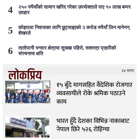
२५० रुपैयाँको सामान खरिद गरेका उपभोक्ताले पाए १० लाख बम्पर
उपहार
कोइराला निवासका लागि छुट्याइएको २ करोड रुपैयाँ लिन मानेनन्
शेखरले
तातोपानी भन्सार क्षेत्रमा सुख्खा पहिरो, सशस्त्र प्रहरीको
संरचनामा क्षति
लोकप्रिय
२४ घण्टा
१५ बुँदे मागसहित वैदेशिक रोजगार
व्यवसायीले रोके श्रमिक पठाउने
काम
भारत हुँदै देशका विभिन्न नाकाबाट
नेपाल छिरे ५२६ रोहिंग्या