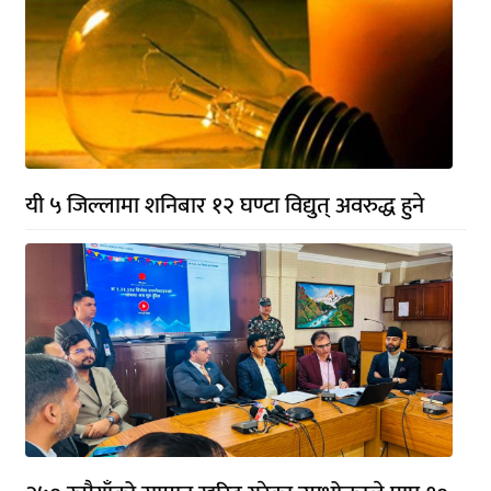
यी ५ जिल्लामा शनिबार १२ घण्टा विद्युत् अवरुद्ध हुने