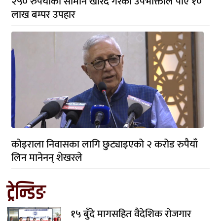
२५० रुपैयाँको सामान खरिद गरेका उपभोक्ताले पाए १०
लाख बम्पर उपहार
कोइराला निवासका लागि छुट्याइएको २ करोड रुपैयाँ
लिन मानेनन् शेखरले
ट्रेन्डिङ
१५ बुँदे मागसहित वैदेशिक रोजगार