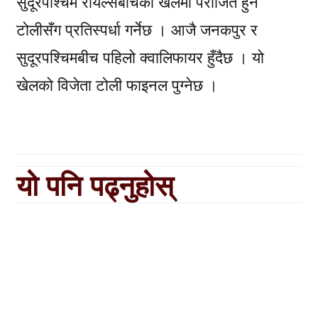
सुदूरपश्चिम रोयल्सबीचको खेलमा पराजित हुने
टोलीसँग प्रतिस्पर्धा गर्नेछ । आजै जनकपुर र
सुदूरपश्चिमबीच पहिलो क्वालिफायर हुँदैछ । यो
खेलको विजेता टोली फाइनल पुग्नेछ ।
यो पनि पढ्नुहोस्