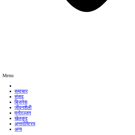
Menu
समाचार
संसद
बिजनेस
जीवनशैली
मनोरञ्जन
खेलकुद
अन्तर्राष्ट्रिय
अन्य