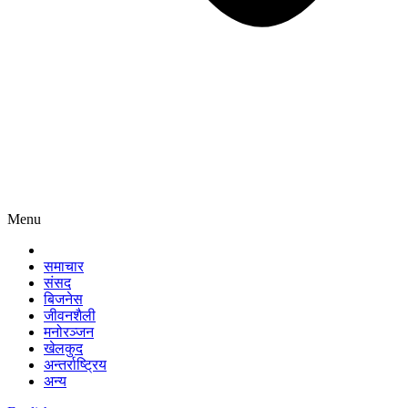
Menu
समाचार
संसद
बिजनेस
जीवनशैली
मनोरञ्जन
खेलकुद
अन्तर्राष्ट्रिय
अन्य