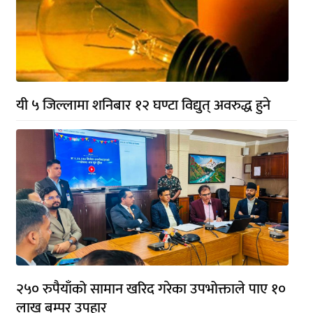
यी ५ जिल्लामा शनिबार १२ घण्टा विद्युत् अवरुद्ध हुने
२५० रुपैयाँको सामान खरिद गरेका उपभोक्ताले पाए १०
लाख बम्पर उपहार