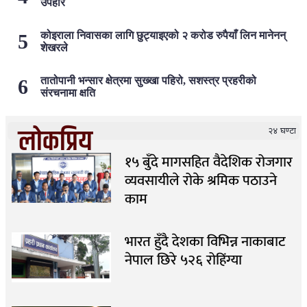
उपहार
कोइराला निवासका लागि छुट्याइएको २ करोड रुपैयाँ लिन मानेनन्
शेखरले
तातोपानी भन्सार क्षेत्रमा सुख्खा पहिरो, सशस्त्र प्रहरीको
संरचनामा क्षति
लोकप्रिय
२४ घण्टा
१५ बुँदे मागसहित वैदेशिक रोजगार
व्यवसायीले रोके श्रमिक पठाउने
काम
भारत हुँदै देशका विभिन्न नाकाबाट
नेपाल छिरे ५२६ रोहिंग्या