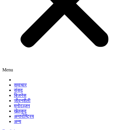
Menu
समाचार
संसद
बिजनेस
जीवनशैली
मनोरञ्जन
खेलकुद
अन्तर्राष्ट्रिय
अन्य