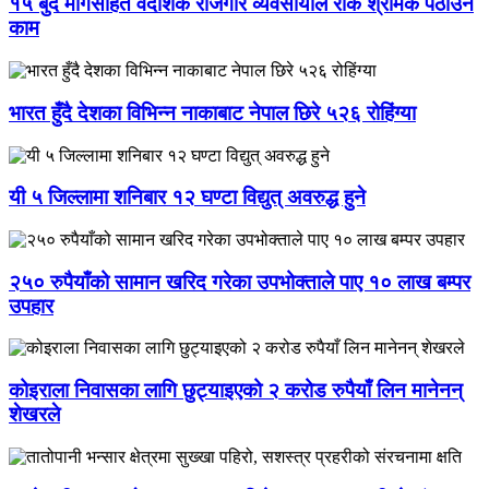
१५ बुँदे मागसहित वैदेशिक रोजगार व्यवसायीले रोके श्रमिक पठाउने
काम
भारत हुँदै देशका विभिन्न नाकाबाट नेपाल छिरे ५२६ रोहिंग्या
यी ५ जिल्लामा शनिबार १२ घण्टा विद्युत् अवरुद्ध हुने
२५० रुपैयाँको सामान खरिद गरेका उपभोक्ताले पाए १० लाख बम्पर
उपहार
कोइराला निवासका लागि छुट्याइएको २ करोड रुपैयाँ लिन मानेनन्
शेखरले