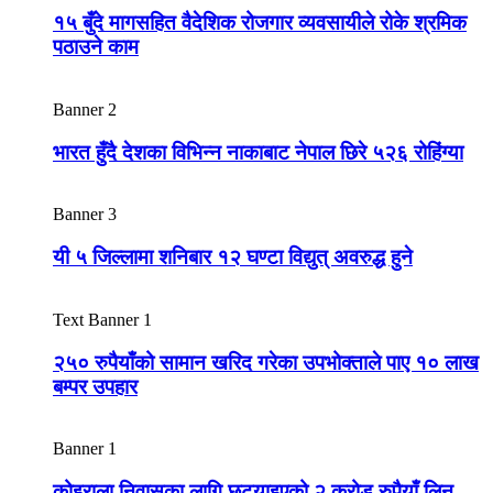
१५ बुँदे मागसहित वैदेशिक रोजगार व्यवसायीले रोके श्रमिक
पठाउने काम
Banner 2
भारत हुँदै देशका विभिन्न नाकाबाट नेपाल छिरे ५२६ रोहिंग्या
Banner 3
यी ५ जिल्लामा शनिबार १२ घण्टा विद्युत् अवरुद्ध हुने
Text Banner 1
२५० रुपैयाँको सामान खरिद गरेका उपभोक्ताले पाए १० लाख
बम्पर उपहार
Banner 1
कोइराला निवासका लागि छुट्याइएको २ करोड रुपैयाँ लिन