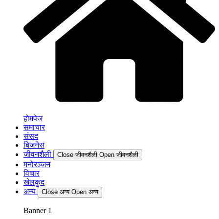
होमपेज
समाचार
संसद
बिजनेस
जीवनशैली
Close जीवनशैली
Open जीवनशैली
मनोरञ्जन
विचार
खेलकुद
अन्य
Close अन्य
Open अन्य
Banner 1