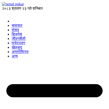
२०८३ श्रावण २३ गते शनिबार
समाचार
संसद
बिजनेस
जीवनशैली
मनोरञ्जन
खेलकुद
अन्तर्राष्ट्रिय
अन्य