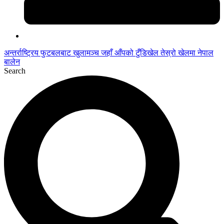
अन्तर्राष्ट्रिय फुटबलबाट
खुलामञ्च
जहाँ आँपको
टुँडिखेल
तेस्रो खेलमा नेपाल
बालेन
Search