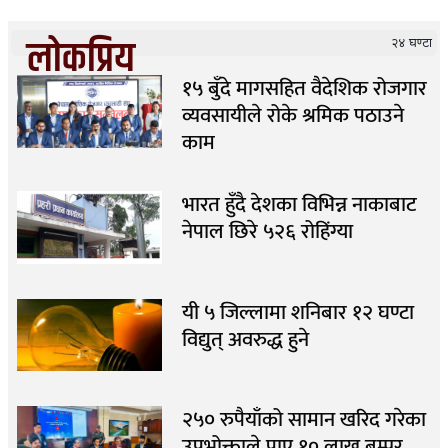
लोकप्रिय
२४ घण्टा
१५ बुँदे मागसहित वैदेशिक रोजगार
व्यवसायीले रोके श्रमिक पठाउने
काम
भारत हुँदै देशका विभिन्न नाकाबाट
नेपाल छिरे ५२६ रोहिंग्या
यी ५ जिल्लामा शनिबार १२ घण्टा
विद्युत् अवरुद्ध हुने
२५० रुपैयाँको सामान खरिद गरेका
उपभोक्ताले पाए १० लाख बम्पर