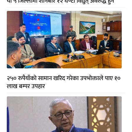
यी ५ जिल्लामा शनिबार १२ घण्टा विद्युत् अवरुद्ध हुने
२५० रुपैयाँको सामान खरिद गरेका उपभोक्ताले पाए १०
लाख बम्पर उपहार