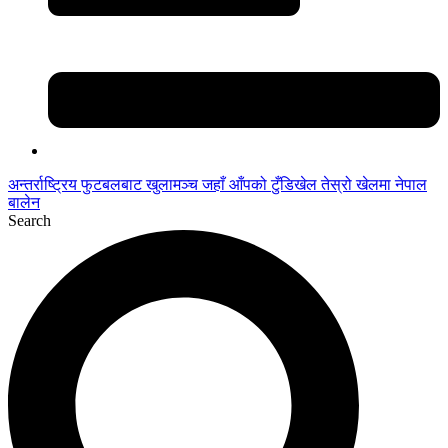
अन्तर्राष्ट्रिय फुटबलबाट
खुलामञ्च
जहाँ आँपको
टुँडिखेल
तेस्रो खेलमा नेपाल
बालेन
Search