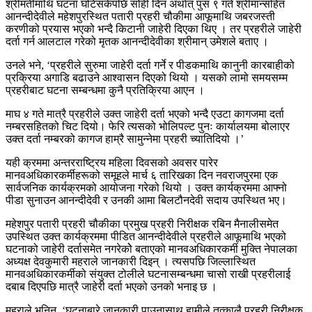
श्रीमतीमाथि घटना घटिसकेपछि सोही दिन अर्थात् पुस ९ गते श्रीमान्सहित
आनन्दीदेवीले महेशपुरस्थित पतारी प्रहरी चौकीमा आफूमाथि जबरजस्ती
करणीको प्रयास भएको भन्दै किटानी जाहेरी दिएका थिए । तर प्रहरीले जाहेरी
दर्ता गर्न आलटाल गरेको मृतक आनन्दीदेवीका श्रीमान् उमेशले बताए ।
उनले भने, ‘प्रहरीले सुरुमा जाहेरी दर्ता गर्ने र पीडकमाथि कानुनी कारबाहीको
प्रक्रिया अगाडि बढाउने आश्वासन दिएको थियो । यसको लामो समयसम्म
प्रहरीबाट घटना सम्बन्धमा कुनै प्रतिक्रिया आएन ।
माघ ४ गते मात्रै प्रहरीले उक्त जाहेरी दर्ता भएको भन्दै एउटा कागजमा दर्ता
नम्बरसहितको चिट दियो। फेरि त्यसको भोलिपल्ट पुनः कार्यालयमा बोलाएर
उक्त दर्ता नम्बरको कागज हाम्रै सामुन्नेमा प्रहरी च्यातिदियो ।’
यही क्रममा अन्तरराष्ट्रिय महिला दिवसको अवसर पारेर
मानवअधिकारकर्मीहरूको समूहले मार्च ६ तारिखका दिन नवराजपुरमा एक
सार्वजनिक कार्यक्रमको आयोजना गरेको थियो । उक्त कार्यक्रममा आफ्नो
पीडा सुनाउन आनन्दीदेवी र उनकी आमा बिलटौनदेवी सदाय उपस्थित भए।
महेशपुर पतारी प्रहरी चौकीका प्रमुख प्रहरी निरीक्षक रबिन मैनालीसमेत
उपस्थित उक्त कार्यक्रममा पीडित आनन्दीदेवीले प्रहरीले आफूमाथि भएको
घटनाको जाहेरी दर्तासमेत नगरेकोे बताएको मानवअधिकारकर्मी मुक्ति नेपालका
अध्यक्ष देवकुमारी महराले जानकारी दिइन् । त्यसपछि जिल्लास्थित
मानवअधिकारकर्मीको संयुक्त टोलीले घटनासम्बन्धमा चासो राखी प्रहरीलाई
दबाब दिएपछि मात्रै जाहेरी दर्ता भएको उनको भनाइ छ ।
महराले भनिन्, ‘घटनाबारे जानकारी पाउनासाथ हामीले तत्कालै प्रहरी निरीक्षक