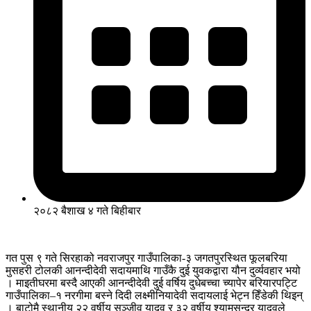
२०८२ बैशाख ४ गते बिहीबार
गत पुस ९ गते सिरहाको नवराजपुर गाउँपालिका-३ जगतपुरस्थित फूलबरिया
मुसहरी टोलकी आनन्दीदेवी सदायमाथि गाउँकै दुई युवकद्वारा यौन दुर्व्यवहार भयो
। माइतीघरमा बस्दै आएकी आनन्दीदेवी दुई वर्षिय दुधेबच्चा च्यापेर बरियारपट्टि
गाउँपालिका–१ नरगीमा बस्ने दिदी लक्ष्मीनियादेवी सदायलाई भेट्न हिँडेकी थिइन्
। बाटोमै स्थानीय २२ वर्षीय सञ्जीव यादव र ३२ वर्षीय श्यामसुन्दर यादवले