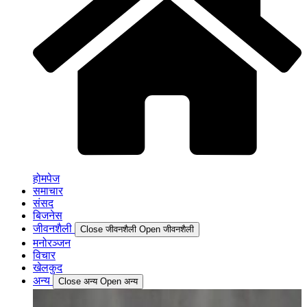
होमपेज
समाचार
संसद
बिजनेस
जीवनशैली
Close जीवनशैली
Open जीवनशैली
मनोरञ्जन
विचार
खेलकुद
अन्य
Close अन्य
Open अन्य