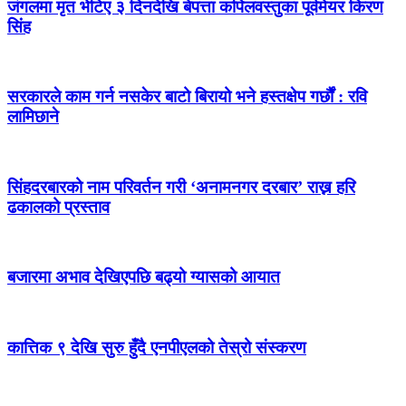
जंगलमा मृत भेटिए ३ दिनदेखि बेपत्ता कपिलवस्तुका पूर्वमेयर किरण
सिंह
सरकारले काम गर्न नसकेर बाटो बिरायो भने हस्तक्षेप गर्छौं : रवि
लामिछाने
सिंहदरबारको नाम परिवर्तन गरी ‘अनामनगर दरबार’ राख्न हरि
ढकालको प्रस्ताव
बजारमा अभाव देखिएपछि बढ्यो ग्यासको आयात
कात्तिक ९ देखि सुरु हुँदै एनपीएलको तेस्रो संस्करण