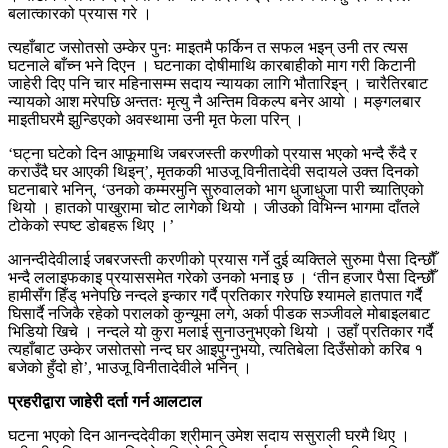
बलात्कारको प्रयास गरे ।
त्यहाँबाट जसोतसो उम्केर पुनः माइतमै फर्किन त सफल भइन् उनी तर त्यस
घटनाले बाँच्न भने दिएन । घटनाका दोषीमाथि कारबाहीको माग गरी किटानी
जाहेरी दिए पनि चार महिनासम्म सदाय न्यायका लागि भौतारिइन् । चारैतिरबाट
न्यायको आश मरेपछि अन्ततः मृत्यु नै अन्तिम विकल्प बनेर आयो । मङ्गलबार
माइतीघरमै झुन्डिएको अवस्थामा उनी मृत फेला परिन् ।
‘घट्ना घटेको दिन आफूमाथि जबरजस्ती करणीको प्रयास भएको भन्दै रुँदै र
कराउँदै घर आएकी थिइन्’, मृतककी भाउजू विनीतादेवी सदायले उक्त दिनको
घटनाबारे भनिन्, ‘उनको कम्मरमुनि सुरुवालको भाग धुजाधुजा पारी च्यातिएको
थियो । हातको पाखुरामा चोट लागेको थियो । जीउको विभिन्न भागमा दाँतले
टोकेको स्पष्ट डोबहरू थिए ।’
आनन्दीदेवीलाई जबरजस्ती करणीको प्रयास गर्ने दुई व्यक्तिले सुरुमा पैसा दिन्छौँ
भन्दै ललाइफकाइ प्रयाससमेत गरेको उनको भनाइ छ । ‘तीन हजार पैसा दिन्छौँ
हामीसँग हिँड् भनेपछि नन्दले इन्कार गर्दै प्रतिकार गरेपछि श्यामले हातपात गर्दै
घिसार्दै नजिकै रहेको परालको कुन्यूमा लगे, अर्का पीडक सञ्जीवले मोबाइलबाट
भिडियो खिचे । नन्दले यो कुरा मलाई सुनाउनुभएको थियो । उहाँ प्रतिकार गर्दै
त्यहाँबाट उम्केर जसोतसो नन्द घर आइपुग्नुभयो, त्यतिबेला दिउँसोको करिब १
बजेको हुँदो हो’, भाउजू विनीतादेवीले भनिन् ।
प्रहरीद्वारा जाहेरी दर्ता गर्न आलटाल
घटना भएको दिन आनन्ददेवीका श्रीमान् उमेश सदाय ससुराली घरमै थिए ।