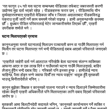
‘गत फागुन २५ गते यस घटना सम्बन्धमा पीडितका तर्फबाट जबरजस्ती करणी
उद्योगमा मुद्दा दर्ता भएको रहेछ । पीडकहरुरू फरार छन् । पीडितमाथि यौन
दुर्व्यवहारपश्चात् प्रहरीले मेडिकल जाँच र जिल्ला अदालतबाट पीडकविरुद्ध
पक्राउ पुर्जी जारी गर्ने काम समयमै गरेको पाइन्छ । हामी अनुसन्धानकै क्रममा
छौँ । बुधबार पीडित परिवारलाई भेटेर जानकारीसमेत लिएका छौँ’, प्रहरी
उपरीक्षक शर्माले भने ।
घटना मिलापत्रको प्रयास
कानुनअनुसा यस्तो घटनालाई मिलाउन पञ्चायती बस्न वा गाउँमै मिलापत्र गर्न
मिल्दैन तर घटना मिलापत्र गर्न भन्दै पीडितलाई दबाब आएको परिवारले जनाएको
छ ।
‘प्रहरीले जाहेरी दर्ता गर्न आलटाल गरिरहेकै बेला घटनामा संलग्न व्यक्तिका
आफन्त आएर रु एक लाख दिने र गाउँघरको घटना गाउँमै मिलाउनुपर्छ, बाहिर
लैजानु हुँदैन भन्दै दबाब दिए । गरिबको पनि इज्जत हुन्छ । हामीलाई न्याय
चाहिन्छ, पैसा होइन भन्ने जवाफ दियौँ तर न्याय पाइएन’ भावुक हुँदै मृतककी
भाउजू बिनीतादेवीले भनिन् ।
कानुन बुझेका शिक्षक र कानुनको पालना गराउने र न्याय दिलाउने जिम्मेपवारीमा
रहेका केह्री प्रहरी अधिकारीले पनि मिलापत्रका लागि दबाद दिएको परिवारको
आरोप छ ।
मृतककी आमा बिलटौनदेवी सदायले भनिन्, ‘कानुनको कार्यान्वयन गर्ने व्यक्ति र
निकायबाटै छोरीमाथि घोर ज्यादती भएको छ । यस्तो ज्यादती गर्ने र पैसा नभएको