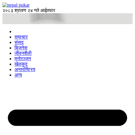
२०८३ श्रावण २४ गते आईतवार
समाचार
संसद
बिजनेस
जीवनशैली
मनोरञ्जन
खेलकुद
अन्तर्राष्ट्रिय
अन्य