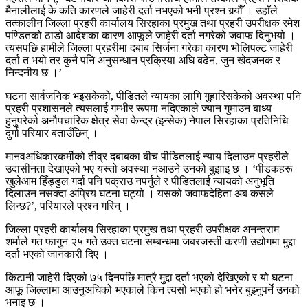
मैनालीलाई के कति कारणले जाहेरी दर्ता नभएको भनी प्रश्न गर्‍यौँ । उहाँले
तत्कालीन जिल्ला प्रहरी कार्यालय सिरहाका प्रमुख तथा प्रहरी उपरीक्षक रमेश
पण्डितको ठाडो आदेशका कारण आफूले जाहेरी दर्ता नगरेको जवाफ दिनुभयो ।
त्यसपछि हामीले जिल्ला प्रहरीमा दबाब सिर्जना गरेका कारण भोलिपल्ट जाहेरी
दर्ता त भयो तर कुनै पनि अनुसन्धान प्रक्रिया अघि बढेन, जुन खेदजनक र
निन्दनीय छ ।’
घटना सार्वजनिक भइसकेको, पीडितले न्यायका लागि गुहारिसकेको अवस्था पनि
प्रहरी प्रशासनले त्यसलाई गम्भीर रूपमा नदिएकाले ज्यान गुमाउन बाध्य
हुनुपरेको अनौपचारिक क्षेत्र सेवा केन्द्र (इन्सेक) नेपाल सिरहाका प्रतिनिधि
दुर्गा परियार बताउँछिन् ।
मानवअधिकारकर्मीको तीव्र दबाबका बीच पीडितलाई न्याय दिलाउन प्रहरीले
उदासीनता देखाएको भए यस्तो अवस्था नआउने उनको बुझाइ छ । ‘पीडकहरू
खुलेआम हिँड्डुल गर्दा पनि पक्राउ नपर्नुले र पीडितलाई न्यायको अनुभूति
दिलाउन नसक्दा अप्रिय घटना घट्यो । यसको जवाफदेहिता अब कसले
लिन्छ?’, परियारले प्रश्न गरिन् ।
जिल्ला प्रहरी कार्यालय सिरहाका प्रमुख तथा प्रहरी उपरीक्षक अनन्तराम
शर्माले गत फागुन २५ गते उक्त घटना सम्बन्धमा जबरजस्ती करणी उद्योगमा मुद्दा
दर्ता भएको जानकारी दिए ।
किटानी जाहेरी दिएको ७५ दिनपछि मात्रै मुद्दा दर्ता भएको देखिएको र यो घटना
आफू जिल्लामा आउनुअघिको भएकाले किन त्यसो भएको हो भनेर बुझ्नुपर्ने उनको
भनाइ छ ।