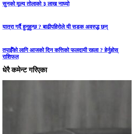
सुनको मूल्य तोलाको ३ लाख नाघ्यो
यात्रा गर्दै हुनुहुन्छ ? बाढीपहिरोले यी सडक अवरुद्ध छन्
तपाईँको लागि आजको दिन कत्तिको फलदायी रहला ? हेर्नुहोस्
राशिफल
धेरै कमेन्ट गरिएका