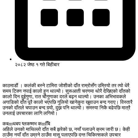
२०८२ जेष्ठ १ गते बिहीबार
काठमाडौं । कलंकी बस्ने टामिरा जोशीको दाँत राम्रोसँग उम्रियो तर त्यो धेरै
समय टिक्न नपाई कालो हुन थाल्यो। सुरूआती चरणमा थोरै देखिएको दाँतको
कालो दिन दुईगुणा, रात चौगुणाका दरले बढ्न थाल्यो। उनका अभिभावकले
अगाडिको दाँत पूरै कालो भएपछि गुलियो खानेकुरा खुवाउन बन्द गराए। विस्तारै
उनको दाँतले चपाउन बन्द गर्‍यो, दुख्न पनि थाल्यो। समस्या निकै बढेपछि मात्रै
उनलाई उपचारका लागि लगियो।
कबmथबप ष्लकष्मभ कmबिि
अहिले उनको माथिल्लो दाँत सबै झरेको छ, नयाँ पलाउने क्रम जारी छ। केही
ठाउँमा नयाँ दाँत उम्रने ठाउँमा मासु पलाएपछि दन्त चिकित्सकले उपचार