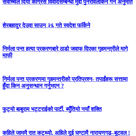
सर्वोच्चले दियो कांग्रेस विवादसम्बन्धी मुद्दा पुनरावलोकन गर्न अनुमति
शेरबहादुर देउवा साउन २६ गते स्वदेश फर्किने
निर्मला पन्त हत्या प्रकरणबारे ठाडो जवाफ दिएका गृहमन्त्रीले मागे
माफी
निर्मला पन्त प्रकरणमा गृहमन्त्रीको प्रतिप्रश्न- तपाईंहरू सत्तामा
हुँदा किन अनुसन्धान गर्नुभएन ?
फुट्यो बाबुराम भट्टराईको पार्टी, ब्युँतियो नयाँ शक्ति
कहिले जाममै रात कट्थ्यो, अहिले दुई घण्टामै नारायणगढ–बुटवल !