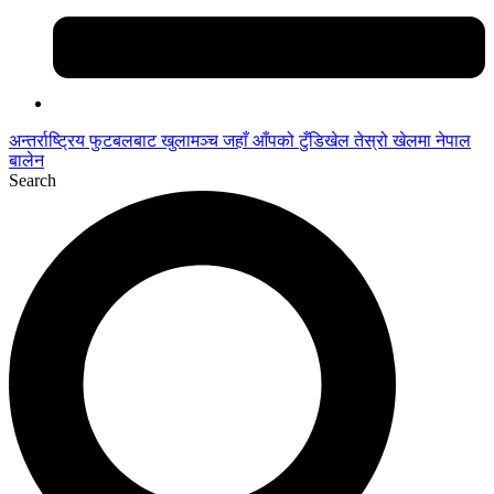
अन्तर्राष्ट्रिय फुटबलबाट
खुलामञ्च
जहाँ आँपको
टुँडिखेल
तेस्रो खेलमा नेपाल
बालेन
Search