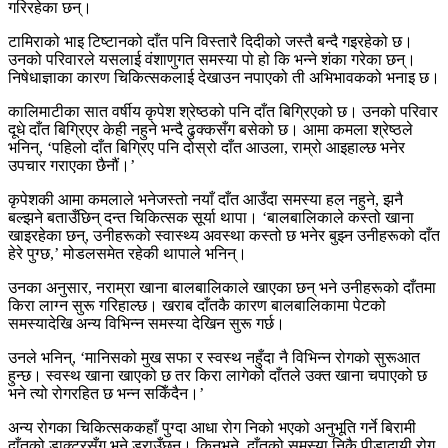
गरिरहेका छन्।
टामिराको भाइ टिष्टानको दाँत पनि विस्तारै दिदीको जस्तै बन्दै गइरहेको छ।
उनको परिवारले यसलाई वंशाणुगत समस्या पो हो कि भन्ने शंका गरेका छन्।
निषेधाज्ञाका कारण चिकित्सकलाई देखाउन नपाएको ती अभिभावकको भनाइ छ।
कालिमाटीका सात वर्षीय कृपेश श्रेष्ठको पनि दाँत बिग्रिएको छ। उनको परिवार
दूधे दाँत बिग्रिएर केही नहुने भन्दै ढुक्कसँग बसेको छ। आमा कमला श्रेष्ठले
भनिन्, ‘पहिलो दाँत बिग्रिए पनि दोस्रो दाँत आउला, राम्रो आइहाल्छ भनेर
उपचार गराएका छैनौं।’
कृपेशकी आमा कमलाले भनेजस्तो नयाँ दाँत आउँदा समस्या हल नहुने, झनै
बल्झने बताउँछिन् दन्त चिकित्सक सूर्या थापा। ‘बालबालिकाले कस्तो खाना
खाइरहेका छन्, उनीहरूको स्वास्थ्य अवस्था कस्तो छ भनेर बुझ्न उनीहरूको दाँत
हेरे पुग्छ,’ मोडलसमेत रहेकी थापाले भनिन्।
उनका अनुसार, नराम्रा खाना बालबालिकाले खाएका छन् भने उनीहरूको दाँतमा
किरा लाग्न सुरू गरिहाल्छ। खराब दाँतकै कारण बालबालिकामा पेटको
समस्यादेखि अन्य विभिन्न समस्या देखिन सुरू गर्छ।
उनले भनिन्, ‘मानिसको मुख सफा र स्वस्थ नहुँदा नै विभिन्न रोगको सुरूआत
हुन्छ। स्वस्थ खाना खाएको छ तर किरा लागेको दाँतले उक्त खाना चपाएको छ
भने त्यो रोगरहित छ भन्न सकिँदैन।’
अन्य रोगका चिकित्सककहाँ पुग्दा आधा रोग निको भएको अनुभूति गर्ने बिरामी
दाँतको डाक्टरसँग भने डराउँछन्। किनभने, दाँतको समस्या निकै पीडादायी रोग