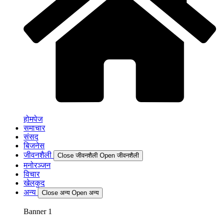
होमपेज
समाचार
संसद
बिजनेस
जीवनशैली
Close जीवनशैली
Open जीवनशैली
मनोरञ्जन
विचार
खेलकुद
अन्य
Close अन्य
Open अन्य
Banner 1