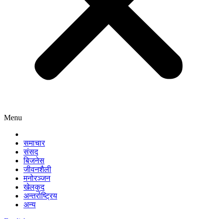
Menu
समाचार
संसद
बिजनेस
जीवनशैली
मनोरञ्जन
खेलकुद
अन्तर्राष्ट्रिय
अन्य