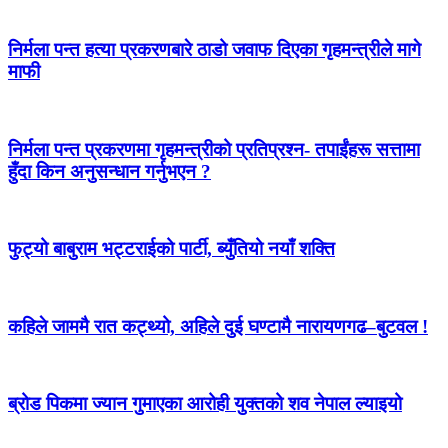
निर्मला पन्त हत्या प्रकरणबारे ठाडो जवाफ दिएका गृहमन्त्रीले मागे
माफी
निर्मला पन्त प्रकरणमा गृहमन्त्रीको प्रतिप्रश्न- तपाईंहरू सत्तामा
हुँदा किन अनुसन्धान गर्नुभएन ?
फुट्यो बाबुराम भट्टराईको पार्टी, ब्युँतियो नयाँ शक्ति
कहिले जाममै रात कट्थ्यो, अहिले दुई घण्टामै नारायणगढ–बुटवल !
ब्रोड पिकमा ज्यान गुमाएका आरोही युक्तको शव नेपाल ल्याइयो