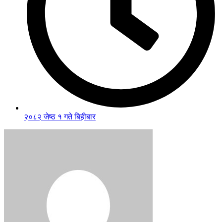
२०८२ जेष्ठ १ गते बिहीबार