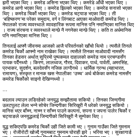
झरी भएका थिए । कमरेड असिना भएका थिए । कमरेड आँधी भएका थिए ।
कमरेड आगो भएका थिए । कमरेड झिल्को भएका थिए । कमरेड सनासो भएका
थिए । कमरेड चिर्को भएका थिए । कमरेड चट्याङ भएका थिए । ती
‘बहिष्करण’मा परेका समुदाय, वर्ग र लिंगबाट आएका माओवादी कमरेड थिए ।
नेपालको राज्य व्यवस्थाले व्यावहारिक रूपमा मानिस पनि नमानिएका मानिस थिए
। राज्य संरचना र व्यवस्थाले मान्छे नै नगनेका मान्छे थिए । कति त अर्धमानिस
पनि नमानिएका मानिस थिए ।
तिनलाई आफ्नै जीवनमा आजको आजै परिवर्तनको खाँचो थियो । त्यसैले तिनले
कमरेड चिर्को आफ्नो नाम राखेका थिए । त्यसैले तिनका माओवादी नामसँग
तिनका हेडसर अर्थात् सुप्रिमो पुष्पकमल दाहालको कमरेड नाम प्रचण्डसँग
पायक पर्दैनथ्यो । किरण, लालध्वज, गौरव, दिवाकर, पार्थ, पार्वती, अमरसिंह,
प्रभाकर, सुदर्शन, बलदेवसँग नजिक लाग्दैनथे । धार्मिक ग्रन्थ (महाभारत,
रामायण), संस्कृत र मानक खस नेपालीका ‘उच्च’ अर्थ बोकेका कमरेड नामसँग
कमरेड चिर्कोको साइनो देखिन्नथ्यो ।
…
बदलाव ल्याउन लडिरहेको जनयुद्ध सम्झौतामा सकियो । तिनका जिन्दगीमा
उलटपुलट लेला भन्ने सोचेर जिन्दगीका सिरिखुरी नै धरेको जनयुद्ध सकियो ।
मानिस भएर बाँच्न, नाच्न र साँच्न पाउने कल्पना, सपना र जपना पालेर चिर्को र
चट्याङले जनयुद्धलाई जिन्दगीको सिरिखुरी नै सुम्पेका थिए ।
युद्ध सकिएपछि कमरेड चिर्को उही जिते कामी भए । गुनाम गाउँका जिते गुमनाम
भए । रोजीरोटी खोज्दै गुनामबाट गुमनाम घोराही झरे । भरिया भए । सुरक्षागार्ड