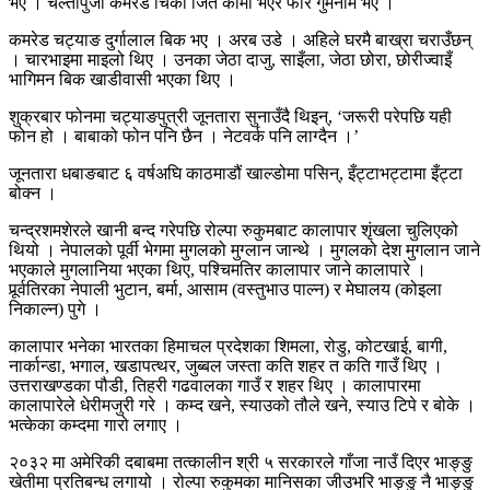
भए । चल्तापुर्जा कमरेड चिर्को जिते कामी भएर फेरि गुमनाम भए ।
कमरेड चट्याङ दुर्गालाल बिक भए । अरब उडे । अहिले घरमै बाख्रा चराउँछन्
। चारभाइमा माइलो थिए । उनका जेठा दाजु, साइँला, जेठा छोरा, छोरीज्वाइँ
भागिमन बिक खाडीवासी भएका थिए ।
शुक्रबार फोनमा चट्याङपुत्री जूनतारा सुनाउँदै थिइन्, ‘जरूरी परेपछि यही
फोन हो । बाबाको फोन पनि छैन । नेटवर्क पनि लाग्दैन ।’
जूनतारा धबाङबाट ६ वर्षअघि काठमाडौं खाल्डोमा पसिन्, इँट्टाभट्टामा इँट्टा
बोक्न ।
चन्द्रशमशेरले खानी बन्द गरेपछि रोल्पा रुकुमबाट कालापार शृंखला चुलिएको
थियो । नेपालको पूर्वी भेगमा मुगलको मुग्लान जान्थे । मुगलको देश मुगलान जाने
भएकाले मुगलानिया भएका थिए, पश्चिमतिर कालापार जाने कालापारे ।
पूर्र्वतिरका नेपाली भुटान, बर्मा, आसाम (वस्तुभाउ पाल्न) र मेघालय (कोइला
निकाल्न) पुगे ।
कालापार भनेका भारतका हिमाचल प्रदेशका शिमला, रोडु, कोटखाई, बागी,
नार्कान्डा, भगाल, खडापत्थर, जुब्बल जस्ता कति शहर त कति गाउँ थिए ।
उत्तराखण्डका पौडी, तिहरी गढवालका गाउँ र शहर थिए । कालापारमा
कालापारेले धेरीमजुरी गरे । कम्द खने, स्याउको तौले खने, स्याउ टिपे र बोके ।
भत्केका कम्दमा गारो लगाए ।
२०३२ मा अमेरिकी दबाबमा तत्कालीन श्री ५ सरकारले गाँजा नाउँ दिएर भाङ्ङु
खेतीमा प्रतिबन्ध लगायो । रोल्पा रुकुमका मानिसका जीउभरि भाङ्ङु नै भाङ्ङु