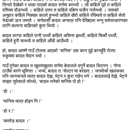
तिनले देखेको र थाहा पाएको बादल सर्गमा बस्थ्यो । जो कहिले पूर्व त कहिले
पश्चिम दौडन्थ्यो । कहिले उत्तर त कहिले दक्षिण फर्केर गर्जन्थ्यो । जसको
अनुहार कहिले निक्खर कालो हुन्थ्यो कहिले खैरो कहिले राँघेमाघे त कहिले सेतो
भेडाको ऊन जस्तो । सर्गवासी बादल अन्यत्र पनि देखिएला भन्नु सर्वसाधारणका
लागि कल्पना बाहिरको कुरा थियो ।
बादल लाग्दा कहिले पानी पर्थ्यो कहिले असिना झर्थ्यो, कहिले चिर्को पर्थ्यो,
कहिले हुरी चल्थ्यो त कहिले आँधी आउँथ्यो ।
हो, बादल आफ्नै गाउँ टोलमा आएको ‘सनिस’ एक कान दुई कानहुँदै रोल्पा
रुकुममा बादल मैदान भयो ।
गाउँ पुगेका बादल त खुलमखुल्ला सर्गमा बेतालले दगुर्ने बादल थिएनन् । गोप्य
ठाउँमा बस्ने भूमिगत । भन्थे, बादल त ‘सेल्टर’मा बस्छन् । जनमोर्चा खलकका
पनि जानभानले मात्र बादल देख्न, भेट्न र कुरा गर्छन् भने । बादललाई देख्ने, भेट्ने
साइत जुरेकाले सोध्थे, ‘बादल भनेको मानिस पो हो !’
‘हो ।’
‘मानिस मात्र होइन नि !’
‘हो र !’
‘कमरेड बादल ।’