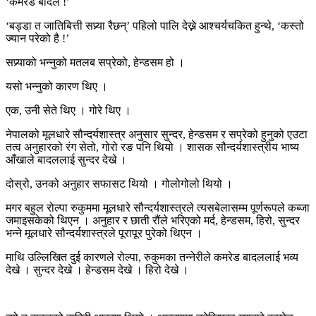
‘कमरेड बादल !’
‘बड्डा त जातिबित्ती सप्र्‍या रैछन्’ पहिलो पालि देख्ने आश्चर्यचकित हुन्थे, ‘कस्तो
ज्यान परेको है !’
सप्र्‍याको भन्नुको मतलब सप्रेको, हेन्डसम हो ।
यसो भन्नुको कारण थिए ।
एक, उनी सेते थिए । गोरे थिए ।
नेपालको मूलधारे सौन्दर्यशास्त्र अनुसार सुन्दर, हेन्डसम र सप्रेको हुनुको एउटा
तत्व अनुहारको रंग सेतो, गोरो रङ पनि थियो । शासक सौन्दर्यशास्त्रीय भाष्य
आँखाले बादललाई सुन्दर देखे ।
दोस्रो, उनको अनुहार सफासट थियो । गोलोगोलो थियो ।
मगर बहुल रोल्पा रुकुममा मूलधारे सौन्दर्यशास्त्रले त्यसबेलासम्म पूर्णरूपले कब्जा
जमाइसकेको थिएन । अनुहार र छाती रौंले भरिएको मर्द, हेन्डसम, हिरो, सुन्दर
भन्ने मूलधारे सौन्दर्यशास्त्रले पूरापूर पुरेको थिएन ।
माथि उल्लिखित दुई कारणले रोल्पा, रुकुमका तन्नेरीले कमरेड बादललाई भव्य
देखे । सुन्दर देखे । हेन्डसम देखे । हिरो देखे ।