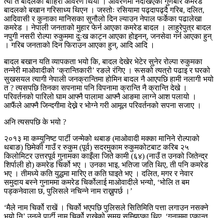
त्यो त बादलको बाहिरी आवरण थियो । आवरणमा नदेखिएका गुणबारे कमरेड
बादलको बखान गरिसाध्य थिएन । जस्तोः रसियामा पढ्दापढ्दै गरिब, दलित,
आदिवासी र कुनाका मानिसका सुनौलो दिन ल्याउन नेपाल फर्केका पढालेखा
कमरेड । नेपाली जनताको मुहार फेर्न आएका कमरेड बादल । लाहुरेपुत्र बादल
नपुगी नसरी रोल्पा रुकुममा दुःख काट्न आएका होइनन्, जनसेवा गर्न आएका हुन्
। गरिब जनताको दिन फिराउन आएका हुन्, आदि आदि ।
बादल बखान यति व्यापकता भयो कि, बादल देखेर भेटेर सुनेर रोल्पा रुकुमका
तन्नेरी माओवादीको ‘क्रान्तिकारी’ रङले रंगिए । रूसको त्यत्रो पढाइ र घरको
सुखसयल त्यागी नेपाली जनक्रान्तिमा होमिन बादल नै आएपछि हामी नलागी भयो
त ? त्यसपछि तिनका सपनामा पनि विपनामा क्रान्ति नै क्रान्ति देखे ।
परिवर्तनको पारिलो घाम आफ्नै पालामा आफ्नै आङमा लाग्ने आश पलायो ।
आफैंले आफ्नै जिन्दगीमा देख्ने र भोग्ने गरी आमूल परिवर्तनको सपना सजाए ।
अनि त्यसपछि के भयो ?
२०१३ मा कम्युनिष्ट पार्टी जन्मेको थबाङ (माओवादी मक्का मानिने रोल्पाको
थबाङ) छिमेकी गाउँ र रुकुम (पूर्व) सदरमुकाम रुकुमकोटबाट करिब २५
किलोमिटर उत्तरपूर्व गुनामका काइँला जिते कामी (६४) (नाउँ त उनको जितेन्द्र
शिर्पाली हो) कमरेड चिर्को भए । उनका भाइ, भतिजा जति थिए, ती पनि कमरेड
भए । तीमध्ये कति युद्धमा मारिए त कति घाइते भए । दलित, मगर र नेवार
समुदाय बस्ने गुनाममा कमरेड चिर्कोलाई माओवादीले भन्यो, ‘भोलि त बम
पड्कनेवाला छ, पुलिसले नचिन्ने नाम राख्नुपर्छ ।’
‘मैले नाम चिर्को राखें । चिर्को भएपछि पुलिसले सितिमिति पत्ता लगाउन नसक्ने
भयो नि’ उनले पार्टी नाम चिर्को राखेको समय सम्झिएका थिए, ‘गुनाममा एकान्त