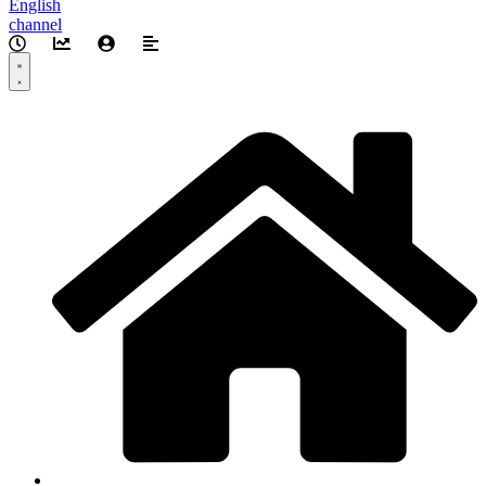
English
channel