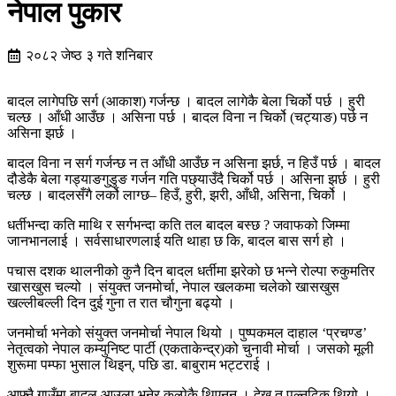
नेपाल पुकार
२०८२ जेष्ठ ३ गते शनिबार
बादल लागेपछि सर्ग (आकाश) गर्जन्छ । बादल लागेकै बेला चिर्को पर्छ । हुरी
चल्छ । आँधी आउँछ । असिना पर्छ । बादल विना न चिर्को (चट्याङ) पर्छ न
असिना झर्छ ।
बादल विना न सर्ग गर्जन्छ न त आँधी आउँछ न असिना झर्छ, न हिउँ पर्छ । बादल
दौडेकै बेला गड्याङगुडुङ गर्जन गति पछ्याउँदै चिर्को पर्छ । असिना झर्छ । हुरी
चल्छ । बादलसँगै लर्को लाग्छ– हिउँ, हुरी, झरी, आँधी, असिना, चिर्को ।
धर्तीभन्दा कति माथि र सर्गभन्दा कति तल बादल बस्छ ? जवाफको जिम्मा
जानभानलाई । सर्वसाधारणलाई यति थाहा छ कि, बादल बास सर्ग हो ।
पचास दशक थालनीको कुनै दिन बादल धर्तीमा झरेको छ भन्ने रोल्पा रुकुमतिर
खासखुस चल्यो । संयुक्त जनमोर्चा, नेपाल खलकमा चलेको खासखुस
खल्लीबल्ली दिन दुई गुना त रात चौगुना बढ्यो ।
जनमोर्चा भनेको संयुक्त जनमोर्चा नेपाल थियो । पुष्पकमल दाहाल ‘प्रचण्ड’
नेतृत्वको नेपाल कम्युनिष्ट पार्टी (एकताकेन्द्र)को चुनावी मोर्चा । जसको मूली
शुरूमा पम्फा भुसाल थिइन्, पछि डा. बाबुराम भट्टराई ।
आफ्नै गाउँमा बादल आउला भनेर कल्पेकै थिएनन् । देख्नु त पल्नुढिक थियो ।