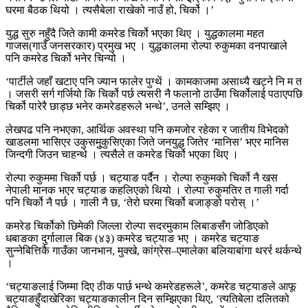
घरमा बैठक थियो । त्यसैबेला राखेको नाउँ हो, चिर्को ।’
युद्ध सुरु नहुँदै जिते कामी कमरेड चिर्को भएका थिए । युद्धकालमा महत
गाजस(गाउँ जनसरकार) प्रमुख भए । युद्धकालमा रोल्पा रुकुमका वनपाखाले
पनि कमरेड चिर्को भनेर चिन्यो ।
‘पार्टीले जहाँ खटाए पनि ज्यान फालेर पुग्थें । कामकाजमा असाध्यै खट्ने नि म त
। जसरी सर्ग गर्जियो कि चिर्को पर्छ त्यसरी नै फलानो ठाउँमा चिर्कोलाई पठाएपछि
चिर्को पारेरै छाड्छ भनेर कमरेडहरूले भन्थे’, उनले सम्झिए ।
लेखपढ पनि नभएका, आर्थिक अवस्था पनि कमजोर रहेका र जातीय विभेदको
खाडलमा भासिएर उकुसमुुकुसिएका जिते जनयुद्ध जितेर ‘मानिस’ भएर मानिस
जिन्दगी जिउन चाहन्थे । त्यसैले त कमरेड चिर्को भएका थिए ।
रोल्पा रुकुममा चिर्को पर्छ । चट्याङ पर्दैन । रोल्पा रुकुमको चिर्को नै खस
नेपाली मानक भएर चट्याङ कहलिएको थियो । रोल्पा रुकुमतिर त गाली गर्दा
पनि चिर्को नै पर्छ । गाली नै छ, ‘तेरो घरमा चिर्को बजाङ्ङो परोस् ।’
कमरेड चिर्कोको छिमेकी जिल्ला रोल्पा सदरमुकाम लिबाङसँग जोडिएको
धबाङका दुर्गालाल बिक (४३) कमरेड चट्याङ भए । कमरेड चट्याङ
सुन्नेबित्तिकै गाउँका जानभान, मुक्खे, कांग्रेस–एमालेका बलियाबांगा थरर्र थर्कन्थे
।
‘चट्याङलाई जिम्मा दिए ठीक पार्छ भन्थे कमरेडहरूले’, कमरेड चट्याङले आफू
चट्याङहुँदाखेरिका चट्याङकालीन दिन सम्झिएका थिए, ‘त्यतिबेला दलितको