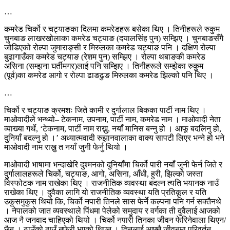
…
कमरेड चिर्को र चट्याङका दिलमा कमरेडहरू बसेका थिए । तिनीहरूले रुकुम
चुनबाङ लाखरखोलाका कमरेड चट्याङ (दयालसिंह पुन) सम्झिए । चुनबाङसँगै
जोडिएको रोल्पा जुमाराङ्सी र मिरुलका कमरेड चट्याङ पनि । दक्षिण रोल्पा
बुढागाउँका कमरेड चट्याङ (रेशम पुन) सम्झिए । रोल्पा थबाङकी कमरेड
असिना (सम्झना घर्तीमगर)लाई पनि सम्झिए । तिनीहरूले सम्झेका रुकुम
(पूर्व)का कमरेड आगो र रोल्पा ढाङढुङ मिरुलका कमरेड झिल्को पनि थिए ।
…
चिर्को र चट्याङ क्रमशः जिते कामी र दुर्गालाल बिकका पार्टी नाम थिए ।
माओवादीले भन्थ्यो– टेकनाम, उपनाम, पार्टी नाम, कमरेड नाम । माओवादी नेता
व्याख्या गर्थे, ‘टेकनाम, पार्टी नाम राख्नु, नयाँ मानिस बन्नु हो । आफू बदलिनु हो,
दुनियाँ बदल्नु हो ।’ अध्यात्मवादी रुझानवालाका वाक्य सापटी लिएर भन्ने हो भने
माओवादी नाम राख्नु त नयाँ जुनी फेर्नु थियो ।
माओवादी भाषामा भन्दाखेरि दुश्मनको दुनियाँमा चिर्को पारी नयाँ जुनी फेर्न जिते र
दुर्गालालहरूले चिर्को, चट्याङ, आगो, असिना, आँधी, हुरी, झिल्को जस्ता
विस्फोटक नाम राखेका थिए । राजनीतिक व्यवस्था बदल्न त्यति भयानक नाउँ
राखेका थिए । दुवैका लागि यो राजनीतिक व्यवस्था यति प्रतिकूल र यति
उकुसमुकुस थियो कि, चिर्को नपारी तिनले सास फेर्ने कल्पना पनि गर्न सक्तैनथे
। नेपालको जात व्यवस्थाले पिंधमा पेलेको समुदाय र वर्गका ती दुवैलाई आजको
आज नै जनवाद चाहिएको थियो । चिर्को नपारी तिनका जीवन फेरिनेवाला थिएन/
छैन । ठाउँको ठाउँ नफेरी भएको थिएन । तिनलाई आफ्नै जीवनमा परिवर्तन