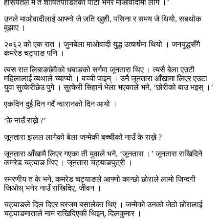
हैसियतले म त शोषितपीडितको पार्टी भनेर माओवादीमा लागें ।’
उनले माओवादीलाई आफ्नो जे जति खुशी, पसिना र समय जे थियो, सबथोक
बुझाए ।
२०६२ को एक रात । जुनबेला माओवादी युद्ध उत्कर्षमा थियो । जनयुद्धसँगै
कमरेड चट्याङ पनि ।
त्यस रात लिबाङछेवैको धबाङको सर्गमा जूनतारा थिए । त्यसै बेला एउटी
महिलालाई व्यथाले च्याप्यो । बच्ची पाइन् । उनै जूनतारा आँखामा लिएर एउटा
युवा सुत्केरीछेउ पुगे । सुत्केरी सिहार्न भेला भएकाले भने, ‘छोरीको बाउ भइस् ।’
एकदिन दुई दिन गर्दै न्वारानको दिन आयो ।
‘के नाउँ राख्ने ?’
जूनतारा झलल लागेको बेला जन्मेकी बच्चीको नाउँ के राख्ने ?
जूनतारा आँखामै लिएर गएका ती युवाले भने, ‘जूनतारा ।’ जूनतारा राखिदिने
कमरेड चट्याङ थिए । जूनतारा चट्याङपुत्री ।
स्मरणीय त के भने, कमरेड चट्याङले आफ्नो कान्छो छोराले लामो जिन्दगी
जिओस् भनेर नाउँ राखिदिए, जीवन ।
चट्याङले दिल दिएर घरजम बसालेका थिए । जन्मेको उनको जेठो छोरालाई
चट्याङमाताले नाम राखिदिएकी थिइन्, दिलकुमार ।