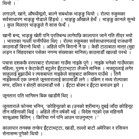
थियो ।
लगाउने, खाने, औषधीमूलो, बाल्ने सबथोक भाङ्ङु थियो । रोल्पा रुकुमका
सर्वसाधारण भाङ्ङु गोडाले हिंड्थे । भाङ्ङु आँखाले हेर्थे । भाङ्ङु कानले सुन्थे
। कुल मिलाएर भाङ्ङुले नै सास फेर्थे ।
खानी बन्द, भाङ्ङु खेती पनि प्रतिबन्ध लागेपछि कालापार जाने गति तीव्र भयो
। भारतका गल्ली पानीपँधेरा थिए । रोल्पा रुकुमका सर्वसाधारणलाई राजधानी
काठमाडौं बिरानो थियो । अहिले पनि बिरानो नै छ । केही टाठाबाठा मात्र (मुद्दा
लड्न र सिंहदरबार पसेका नगन्य संख्याका मानिस) काठमाडौं खाल्डो पस्थे ।
पचास दशककै वरपरबाट रोल्पाका गाउँमा नाइके पुगे । नाइके भनेको गाउँघरका
महिला, पुरुष र केटाकेटी बटुलेर इँट्टाभट्टा लैजाने मानिस । मजदुरलाई लगेर
साहुलाई बुझाउँथे र त्यसबापत नाइकेले साहुबाट कमिसन पाउँथे । तिनै
नाइकेमध्ये एक जनाले जूनतारालाई काठमाडौं लगे । दक्षिण र मध्य रोल्पाका
मगर, दलित र क्षेत्री काठमाडौं पसे । इँट्टा बोक्न र इँट्टा बनाउन झरे ।
जूनतारा पति भागिमन बिक खाडीमै थिए ।
जूनताराले फोनमा भनिन्, ‘कोहिनूरको बा (उनको श्रीमान्) दुबई जाँदा कोहिनूर
तीन महिनाकी थिई । अहिले तीन वर्षकी भई । विदेश गएको एक महिनामै
सासूआमा बितिन् । किरिया गर्न पनि आउन पाउनुभएन ।’
कालापार तनक्क तन्केर इँट्टाभट्टा, खाडी, तल्लो बाटो अमेरिका र रसियन
सेनासम्म पुगेको थियो ।