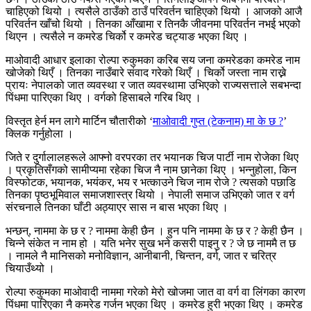
चाहिएको थियो । त्यसैले ठाउँको ठाउँ परिवर्तन चाहिएको थियो । आजको आजै
परिवर्तन खाँचो थियो । तिनका आँखामा र तिनकै जीवनमा परिवर्तन नभई भएको
थिएन । त्यसैले न कमरेड चिर्को र कमरेड चट्याङ भएका थिए ।
माओवादी आधार इलाका रोल्पा रुकुमका करिब सय जना कमरेडका कमरेड नाम
खोजेको थिएँ । तिनका नाउँबारे संवाद गरेको थिएँ । चिर्को जस्ता नाम राख्ने
प्रायः नेपालको जात व्यवस्था र जात व्यवस्थामा उभिएको राज्यसत्ताले सबभन्दा
पिंधमा पारिएका थिए । वर्गको हिसाबले गरिब थिए ।
विस्तृत हेर्न मन लागे मार्टिन चौतारीको ‘
माओवादी गुप्त (टेकनाम) मा के छ ?
’
क्लिक गर्नुहोला ।
जिते र दुर्गालालहरूले आफ्नो वरपरका तर भयानक चिज पार्टी नाम रोजेका थिए
। प्रकृतिसँगको सामीप्यमा रहेका चिज नै नाम छानेका थिए । भन्नुहोला, किन
विस्फोटक, भयानक, भयंकर, भय र भत्काउने चिज नाम रोजे ? त्यसको पछाडि
तिनका पृष्ठभूमिवाल समाजशास्त्र थियो । नेपाली समाज उभिएको जात र वर्ग
संरचनाले तिनका घाँटी अठ्याएर सास न बास भएका थिए ।
भन्छन्, नाममा के छ र ? नाममा केही छैन । हुन पनि नाममा के छ र ? केही छैन ।
चिन्ने संकेत न नाम हो । यति भनेर सुख भने कसरी पाइनु र ? जे छ नाममै त छ
। नामले नै मानिसको मनोविज्ञान, आनीबानी, चिन्तन, वर्ग, जात र चरित्र
चियाउँथ्यो ।
रोल्पा रुकुमका माओवादी नाममा गरेको मेरो खोजमा जात वा वर्ग वा लिंगका कारण
पिंधमा पारिएका नै कमरेड गर्जन भएका थिए । कमरेड हुरी भएका थिए । कमरेड