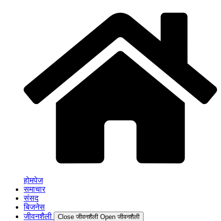
होमपेज
समाचार
संसद
बिजनेस
जीवनशैली
Close जीवनशैली
Open जीवनशैली