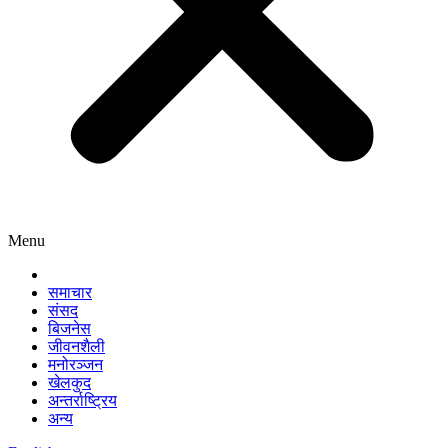
Menu
समाचार
संसद
बिजनेस
जीवनशैली
मनोरञ्जन
खेलकुद
अन्तर्राष्ट्रिय
अन्य