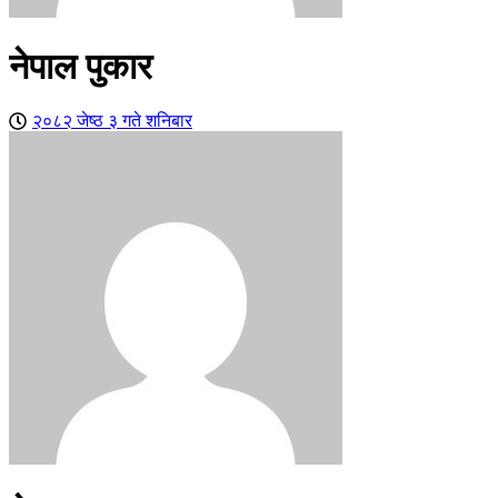
नेपाल पुकार
२०८२ जेष्ठ ३ गते शनिबार