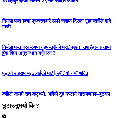
शेरबहादुर देउवा साउन २६ गते स्वदेश फर्किने
निर्मला पन्त हत्या प्रकरणबारे ठाडो जवाफ दिएका गृहमन्त्रीले मागे
माफी
निर्मला पन्त प्रकरणमा गृहमन्त्रीको प्रतिप्रश्न- तपाईंहरू सत्तामा
हुँदा किन अनुसन्धान गर्नुभएन ?
फुट्यो बाबुराम भट्टराईको पार्टी, ब्युँतियो नयाँ शक्ति
कहिले जाममै रात कट्थ्यो, अहिले दुई घण्टामै नारायणगढ–बुटवल !
छुटाउनुभयो कि ?