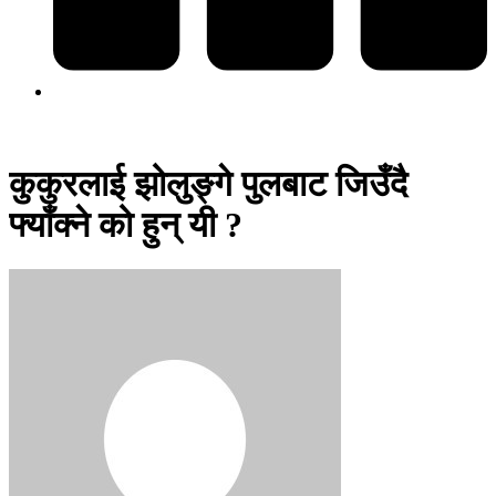
कुकुरलाई झोलुङ्गे पुलबाट जिउँदै
फ्याँक्ने को हुन् यी ?