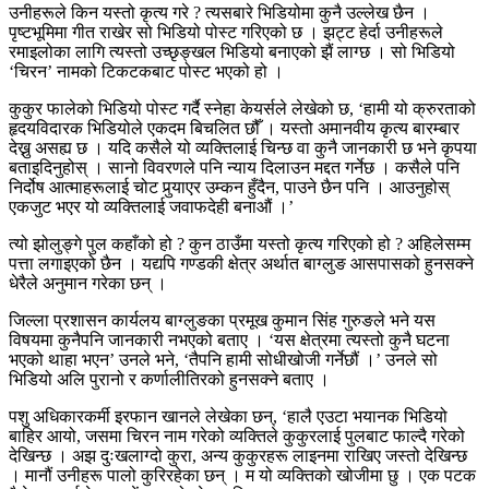
उनीहरूले किन यस्तो कृत्य गरे ? त्यसबारे भिडियोमा कुनै उल्लेख छैन ।
पृष्टभूमिमा गीत राखेर सो भिडियो पोस्ट गरिएको छ । झट्ट हेर्दा उनीहरूले
रमाइलोका लागि त्यस्तो उच्छृङ्खल भिडियो बनाएको झैं लाग्छ । सो भिडियो
‘चिरन’ नामको टिकटकबाट पोस्ट भएको हो ।
कुकुर फालेको भिडियो पोस्ट गर्दै स्नेहा केयर्सले लेखेको छ, ‘हामी यो क्रुरताको
हृदयविदारक भिडियोले एकदम बिचलित छौँ । यस्तो अमानवीय कृत्य बारम्बार
देख्नु असह्य छ । यदि कसैले यो व्यक्तिलाई चिन्छ वा कुनै जानकारी छ भने कृपया
बताइदिनुहोस् । सानो विवरणले पनि न्याय दिलाउन मद्दत गर्नेछ । कसैले पनि
निर्दोष आत्माहरूलाई चोट पुर्‍याएर उम्कन हुँदैन, पाउने छैन पनि । आउनुहोस्
एकजुट भएर यो व्यक्तिलाई जवाफदेही बनाऔं ।’
त्यो झोलुङ्गे पुल कहाँको हो ? कुन ठाउँमा यस्तो कृत्य गरिएको हो ? अहिलेसम्म
पत्ता लगाइएको छैन । यद्यपि गण्डकी क्षेत्र अर्थात बाग्लुङ आसपासको हुनसक्ने
धेरैले अनुमान गरेका छन् ।
जिल्ला प्रशासन कार्यलय बाग्लुङका प्रमूख कुमान सिंह गुरुङले भने यस
विषयमा कुनैपनि जानकारी नभएको बताए । ‘यस क्षेत्रमा त्यस्तो कुनै घटना
भएको थाहा भएन’ उनले भने, ‘तैपनि हामी सोधीखोजी गर्नेछौं ।’ उनले सो
भिडियो अलि पुरानो र कर्णालीतिरको हुनसक्ने बताए ।
पशु अधिकारकर्मी इरफान खानले लेखेका छन्, ‘हालै एउटा भयानक भिडियो
बाहिर आयो, जसमा चिरन नाम गरेको व्यक्तिले कुकुरलाई पुलबाट फाल्दै गरेको
देखिन्छ । अझ दुःखलाग्दो कुरा, अन्य कुकुरहरू लाइनमा राखिए जस्तो देखिन्छ
। मानौं उनीहरू पालो कुरिरहेका छन् । म यो व्यक्तिको खोजीमा छु । एक पटक