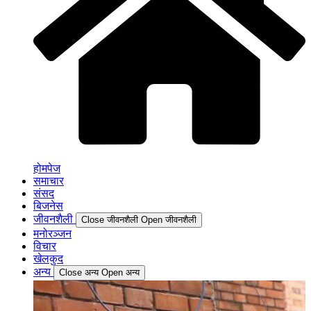
होमपेज
समाचार
संसद
बिजनेस
जीवनशैली
Close जीवनशैली
Open जीवनशैली
मनोरञ्जन
विचार
खेलकुद
अन्य
Close अन्य
Open अन्य