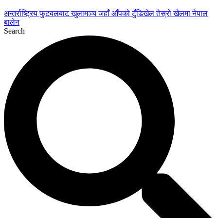
अन्तर्राष्ट्रिय फुटबलबाट
खुलामञ्च
जहाँ आँपको
टुँडिखेल
तेस्रो खेलमा नेपाल
बालेन
Search