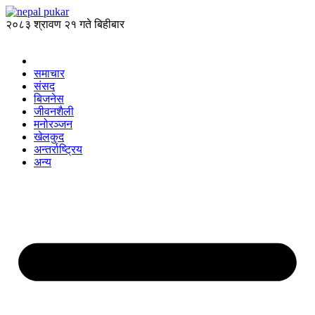
२०८३ श्रावण २१ गते बिहीबार
समाचार
संसद
बिजनेस
जीवनशैली
मनोरञ्जन
खेलकुद
अन्तर्राष्ट्रिय
अन्य