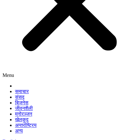
Menu
समाचार
संसद
बिजनेस
जीवनशैली
मनोरञ्जन
खेलकुद
अन्तर्राष्ट्रिय
अन्य