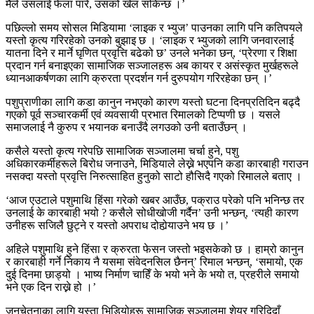
मैले उसलाई फेला पारें, उसको खेल सकिन्छ ।’
पछिल्लो समय सोसल मिडियामा ‘लाइक र भ्युज’ पाउनका लागि पनि कतिपयले
यस्तो कृत्य गरिरहेको उनको बुझाइ छ । ‘लाइक र भ्युजको लागि जनवारलाई
यातना दिने र मार्ने घृणित प्रवृत्ति बढेको छ’ उनले भनेका छन्, ‘प्रेरणा र शिक्षा
प्रदान गर्न बनाइएका सामाजिक सञ्जालहरू अब कायर र असंस्कृत मुर्खहरूले
ध्यानआकर्षणका लागि क्रुरता प्रदर्शन गर्न दुरुपयोग गरिरहेका छन् ।’
पशुप्राणीका लागि कडा कानुन नभएको कारण यस्तो घटना दिनप्रतिदिन बढ्दै
गएको पूर्व सञ्चारकर्मी एवं व्यवसायी प्रभात रिमालको टिप्पणी छ । यसले
समाजलाई नै कुरुप र भयानक बनाउँदै लगउको उनी बताउँछन् ।
कसैले यस्तो कृत्य गरेपछि सामाजिक सञ्जालमा चर्चा हुने, पशु
अधिकारकर्मीहरूले बिरोध जनाउने, मिडियाले लेख्ने भएपनि कडा कारबाही गराउन
नसक्दा यस्तो प्रवृत्ति निरुत्साहित हुनुको साटो हौसिदै गएको रिमालले बताए ।
‘आज एउटाले पशुमाथि हिंसा गरेको खबर आउँछ, पक्राउ परेको पनि भनिन्छ तर
उनलाई के कारबाही भयो ? कसैले सोधीखोजी गर्दैन’ उनी भन्छन्, ‘त्यही कारण
उनीहरू सजिलै छुट्ने र यस्तो अपराध दोहोर्‍याउने भय छ ।’
अहिले पशुमाथि हुने हिंसा र क्रुरता फेसन जस्तो भइसकेको छ । हाम्रो कानुन
र कारबाही गर्ने निकाय नै यसमा संवेदनसिल छैनन्’ रिमाल भन्छन्, ‘समायो, एक
दुई दिनमा छाड्यो । भाष्य निर्माण चाहिँ के भयो भने के भयो त, प्रहरीले समायो
भने एक दिन राख्ने हो ।’
जनचेतनाका लागि यस्ता भिडियोहरू सामाजिक सञ्जालमा शेयर गरिदिदाँ