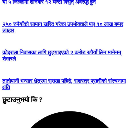
यी ५ जिल्लामा शनिबार १२ घण्टा विद्युत् अवरुद्ध हुने
२५० रुपैयाँको सामान खरिद गरेका उपभोक्ताले पाए १० लाख बम्पर
उपहार
कोइराला निवासका लागि छुट्याइएको २ करोड रुपैयाँ लिन मानेनन्
शेखरले
तातोपानी भन्सार क्षेत्रमा सुख्खा पहिरो, सशस्त्र प्रहरीको संरचनामा
क्षति
छुटाउनुभयो कि ?