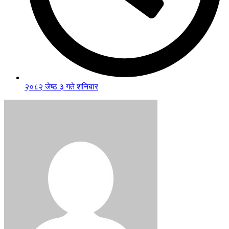
२०८२ जेष्ठ ३ गते शनिबार