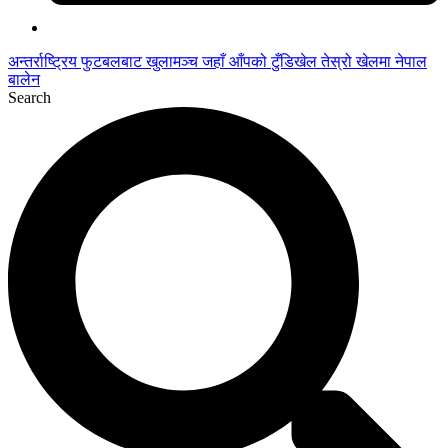
अन्तर्राष्ट्रिय फुटबलबाट
खुलामञ्च
जहाँ आँपको
टुँडिखेल
तेस्रो खेलमा नेपाल
बालेन
Search