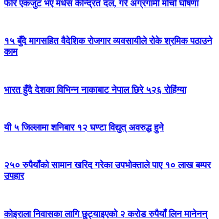
फेरि एकजुट भए मधेस केन्द्रित दल, गरे अग्रगामी मोर्चा घोषणा
१५ बुँदे मागसहित वैदेशिक रोजगार व्यवसायीले रोके श्रमिक पठाउने
काम
भारत हुँदै देशका विभिन्न नाकाबाट नेपाल छिरे ५२६ रोहिंग्या
यी ५ जिल्लामा शनिबार १२ घण्टा विद्युत् अवरुद्ध हुने
२५० रुपैयाँको सामान खरिद गरेका उपभोक्ताले पाए १० लाख बम्पर
उपहार
कोइराला निवासका लागि छुट्याइएको २ करोड रुपैयाँ लिन मानेनन्