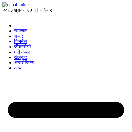
२०८३ श्रावण २३ गते शनिबार
समाचार
संसद
बिजनेस
जीवनशैली
मनोरञ्जन
खेलकुद
अन्तर्राष्ट्रिय
अन्य