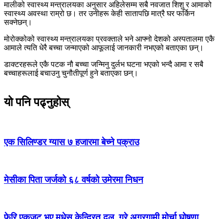
मालीको स्वास्थ्य मन्त्रालयका अनुसार अहिलेसम्म सबै नवजात शिशु र आमाको
स्वास्थ्य अवस्था राम्रो छ। तर उनीहरू केही सातापछि मात्रै घर फर्किन
सक्नेछन्।
मोरोक्कोको स्वास्थ्य मन्त्रालयका प्रवक्ताले भने आफ्नो देशको अस्पतालमा एकै
आमाले त्यति धेरै बच्चा जन्माएको आफूलाई जानकारी नभएको बताएका छन्।
डाक्टरहरूले एकै पटक नौ बच्चा जन्मिनु दुर्लभ घटना भएको भन्दै आमा र सबै
बच्चाहरूलाई बचाउनु चुनौतीपूर्ण हुने बताएका छन्।
यो पनि पढ्नुहोस्
एक सिलिण्डर ग्यास ७ हजारमा बेच्ने पक्राउ
मेसीका पिता जर्जको ६८ वर्षको उमेरमा निधन
फेरि एकजुट भए मधेस केन्द्रित दल, गरे अग्रगामी मोर्चा घोषणा