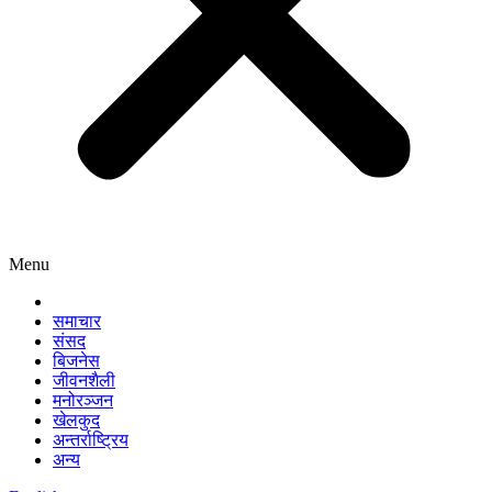
Menu
समाचार
संसद
बिजनेस
जीवनशैली
मनोरञ्जन
खेलकुद
अन्तर्राष्ट्रिय
अन्य