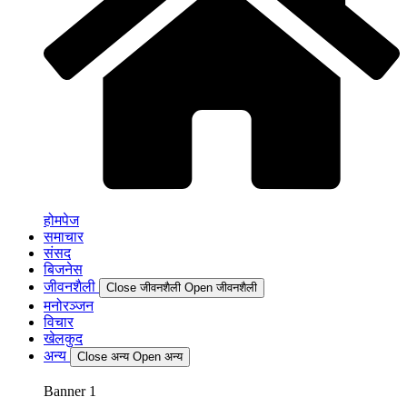
होमपेज
समाचार
संसद
बिजनेस
जीवनशैली
Close जीवनशैली
Open जीवनशैली
मनोरञ्जन
विचार
खेलकुद
अन्य
Close अन्य
Open अन्य
Banner 1