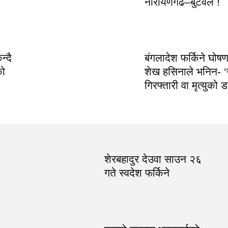
नारायणगढ–बुटवल !
्दै
बंगलादेश फर्किने घोषणा 
को
शेख हसिनाले भनिन- ‘
गिरफ्तारी वा मृत्युको 
शेरबहादुर देउवा साउन २६
गते स्वदेश फर्किने