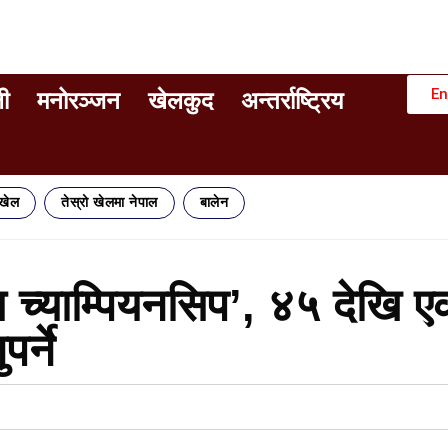
En
ी
मनोरञ्जन
खेलकुद
अन्तर्राष्ट्रिय
िखेल
तेस्रो खेलमा नेपाल
बालेन
्स च्याम्पियनसिप’, ४५ देखि 
र्ने