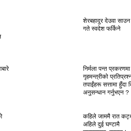
शेरबहादुर देउवा साउ
गते स्वदेश फर्किने
ि
णबारे
निर्मला पन्त प्रकरणमा
गृहमन्त्रीको प्रतिप्रश्
तपाईंहरू सत्तामा हुँदा
अनुसन्धान गर्नुभएन ?
ो
कहिले जाममै रात कट्थ
अहिले दुई घण्टामै