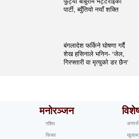
फुट्यो बाबुराम भट्टराईको
पार्टी, ब्युँतियो नयाँ शक्ति
बंगलादेश फर्किने घोषणा गर्दै
शेख हसिनाले भनिन- ‘जेल,
गिरफ्तारी वा मृत्युको डर छैन’
मनोरञ्जन
विशे
अन्तर्
गशिप
फिचर
खुलाम