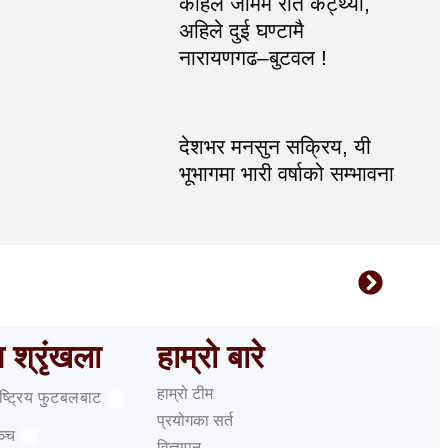
कहिले जाममै रात कट्थ्यो,
अहिले दुई घण्टामै
नारायणगढ–बुटवल !
देशभर मनसुन सक्रिय, यी
भूभागमा भारी वर्षाको सम्भावना
ष श्रृंखला
हाम्रो बारे
हाम्रो टीम
राष्ट्रिय फुटबलबाट
0
प्रयोगका सर्त
ञ्च
0
विज्ञापन