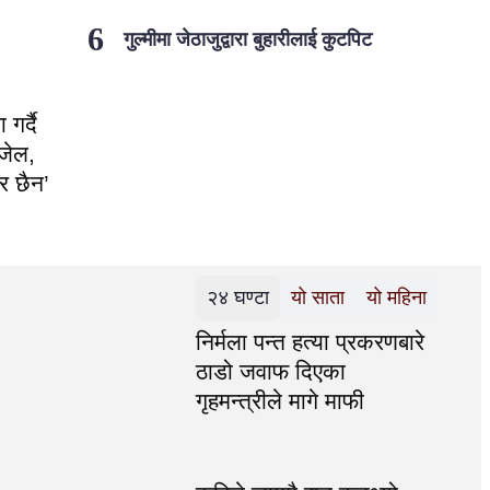
गुल्मीमा जेठाजुद्वारा बुहारीलाई कुटपिट
गर्दै
जेल,
डर छैन’
२४ घण्टा
यो साता
यो महिना
निर्मला पन्त हत्या प्रकरणबारे
ठाडो जवाफ दिएका
गृहमन्त्रीले मागे माफी