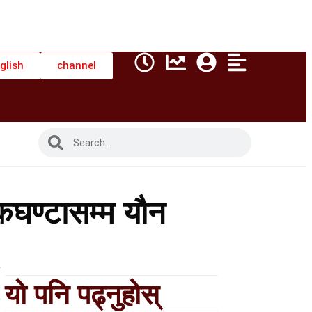
glish
channel
एकघण्टासम्म यौन
यो पनि पढ्नुहोस्