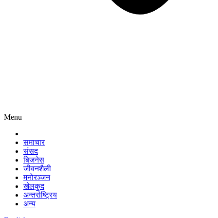
Menu
समाचार
संसद
बिजनेस
जीवनशैली
मनोरञ्जन
खेलकुद
अन्तर्राष्ट्रिय
अन्य