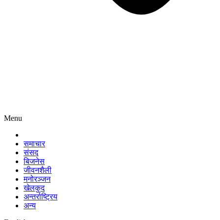
Menu
समाचार
संसद
बिजनेस
जीवनशैली
मनोरञ्जन
खेलकुद
अन्तर्राष्ट्रिय
अन्य