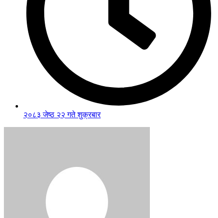
२०८३ जेष्ठ २२ गते शुक्रबार