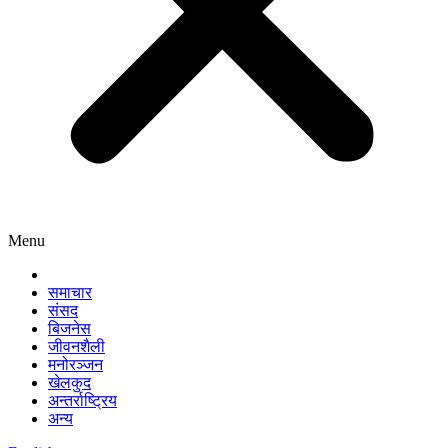
Menu
समाचार
संसद
बिजनेस
जीवनशैली
मनोरञ्जन
खेलकुद
अन्तर्राष्ट्रिय
अन्य