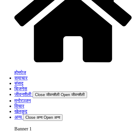
होमपेज
समाचार
संसद
बिजनेस
जीवनशैली
Close जीवनशैली
Open जीवनशैली
मनोरञ्जन
विचार
खेलकुद
अन्य
Close अन्य
Open अन्य
Banner 1