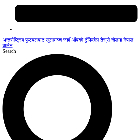
अन्तर्राष्ट्रिय फुटबलबाट
खुलामञ्च
जहाँ आँपको
टुँडिखेल
तेस्रो खेलमा नेपाल
बालेन
Search