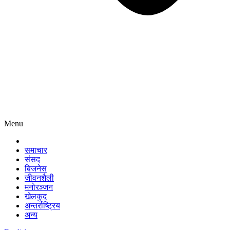
Menu
समाचार
संसद
बिजनेस
जीवनशैली
मनोरञ्जन
खेलकुद
अन्तर्राष्ट्रिय
अन्य