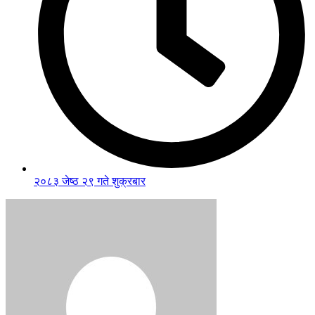
२०८३ जेष्ठ २९ गते शुक्रबार