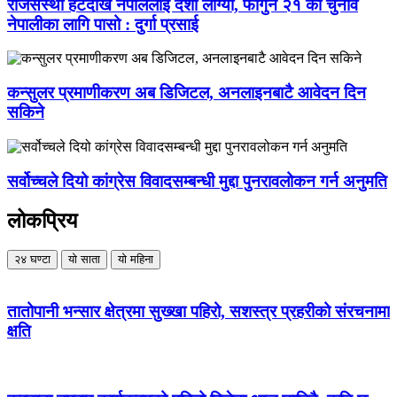
राजसंस्था हटेदेखि नेपाललाई दशा लाग्यो, फागुन २१ को चुनाव
नेपालीका लागि पासो : दुर्गा प्रसाई
कन्सुलर प्रमाणीकरण अब डिजिटल, अनलाइनबाटै आवेदन दिन
सकिने
सर्वोच्चले दियो कांग्रेस विवादसम्बन्धी मुद्दा पुनरावलोकन गर्न अनुमति
लोकप्रिय
२४ घण्टा
यो साता
यो महिना
तातोपानी भन्सार क्षेत्रमा सुख्खा पहिरो, सशस्त्र प्रहरीको संरचनामा
क्षति