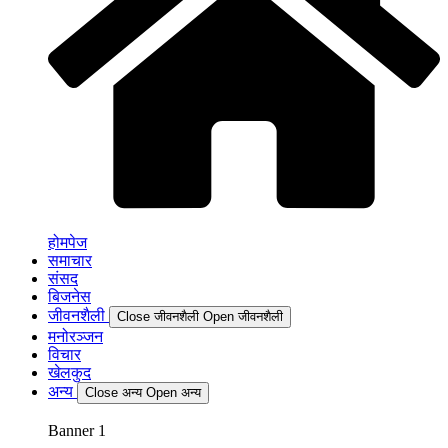
होमपेज
समाचार
संसद
बिजनेस
जीवनशैली
Close जीवनशैली
Open जीवनशैली
मनोरञ्जन
विचार
खेलकुद
अन्य
Close अन्य
Open अन्य
Banner 1