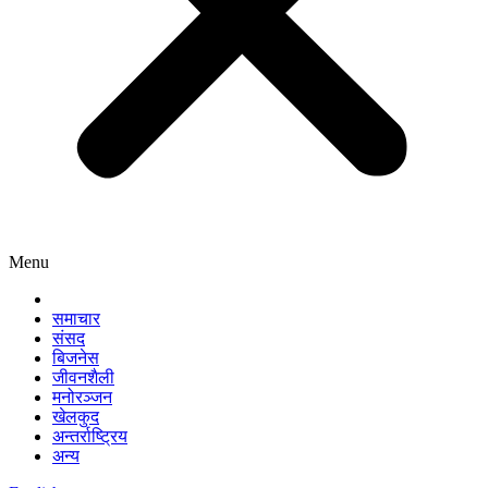
Menu
समाचार
संसद
बिजनेस
जीवनशैली
मनोरञ्जन
खेलकुद
अन्तर्राष्ट्रिय
अन्य