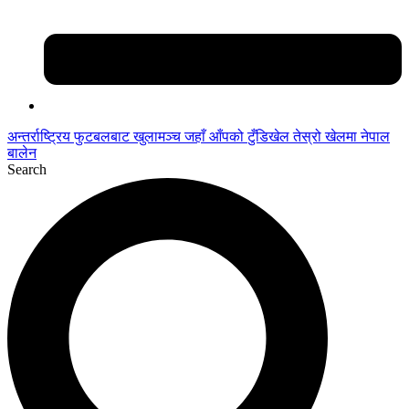
अन्तर्राष्ट्रिय फुटबलबाट
खुलामञ्च
जहाँ आँपको
टुँडिखेल
तेस्रो खेलमा नेपाल
बालेन
Search