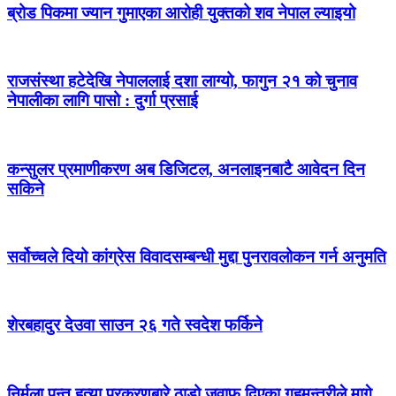
ब्रोड पिकमा ज्यान गुमाएका आरोही युक्तको शव नेपाल ल्याइयो
राजसंस्था हटेदेखि नेपाललाई दशा लाग्यो, फागुन २१ को चुनाव
नेपालीका लागि पासो : दुर्गा प्रसाई
कन्सुलर प्रमाणीकरण अब डिजिटल, अनलाइनबाटै आवेदन दिन
सकिने
सर्वोच्चले दियो कांग्रेस विवादसम्बन्धी मुद्दा पुनरावलोकन गर्न अनुमति
शेरबहादुर देउवा साउन २६ गते स्वदेश फर्किने
निर्मला पन्त हत्या प्रकरणबारे ठाडो जवाफ दिएका गृहमन्त्रीले मागे