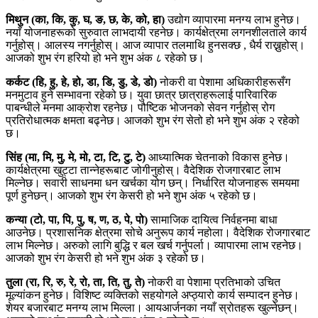
मिथुन (का, कि, कु, घ, ङ, छ, के, को, हा)
उद्योग व्यापारमा मनग्य लाभ हुनेछ।
नयाँ योजनाहरूको सुरुवात लाभदायी रहनेछ। कार्यक्षेत्रमा लगनशीलताले कार्य
गर्नुहोस्। आलस्य नगर्नुहोस्। आज व्यापार तलमाथि हुनसक्छ , धैर्य राख्नुहोस्।
आजको शुभ रंग हरियो हो भने शुभ अंक ८ रहेको छ।
कर्कट (हि, हु, हे, हो, डा, डि, डु, डे, डो)
नोकरी वा पेशामा अधिकारीहरूसँग
मनमुटाव हुने सम्भावना रहेको छ। युवा छात्र छात्राहरूलाई पारिवारिक
पाबन्धीले मनमा आक्रोश रहनेछ। पौष्टिक भोजनको सेवन गर्नुहोस् रोग
प्रतिरोधात्मक क्षमता बढ्नेछ। आजको शुभ रंग सेतो हो भने शुभ अंक २ रहेको
छ।
सिंह (मा, मि, मु, मे, मो, टा, टि, टु, टे)
आध्यात्मिक चेतनाको विकास हुनेछ।
कार्यक्षेत्रमा खुट्टा तान्नेहरूबाट जोगीनुहोस्। वैदेशिक रोजगारबाट लाभ
मिल्नेछ। सवारी साधनमा धन खर्चका योग छन्। निर्धारित योजनाहरू समयमा
पूर्ण हुनेछन्। आजको शुभ रंग केसरी हो भने शुभ अंक ५ रहेको छ।
कन्या (टो, पा, पि, पु, ष, ण, ठ, पे, पो)
सामाजिक दायित्व निर्वहनमा बाधा
आउनेछ। प्रशासनिक क्षेत्रमा सोचे अनुरूप कार्य नहोला। वैदेशिक रोजगारबाट
लाभ मिल्नेछ। अरुको लागि बुद्धि र बल खर्च गर्नुपर्ला। व्यापारमा लाभ रहनेछ।
आजको शुभ रंग केसरी हो भने शुभ अंक ३ रहेको छ।
तुला (रा, रि, रु, रे, रो, ता, ति, तु, ते)
नोकरी वा पेशामा प्रतिभाको उचित
मूल्यांकन हुनेछ। विशिष्ट व्यक्तिको सहयोगले अप्ठ्यारो कार्य सम्पादन हुनेछ।
शेयर बजारबाट मनग्य लाभ मिल्ला। आयआर्जनका नयाँ स्रोतहरू खुल्नेछन्।