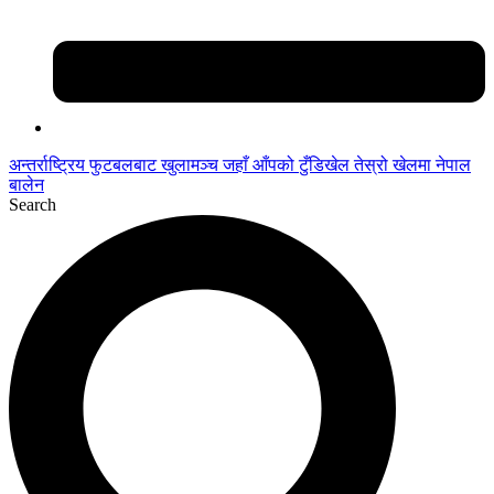
अन्तर्राष्ट्रिय फुटबलबाट
खुलामञ्च
जहाँ आँपको
टुँडिखेल
तेस्रो खेलमा नेपाल
बालेन
Search