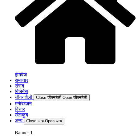
होमपेज
समाचार
संसद
बिजनेस
जीवनशैली
Close जीवनशैली
Open जीवनशैली
मनोरञ्जन
विचार
खेलकुद
अन्य
Close अन्य
Open अन्य
Banner 1