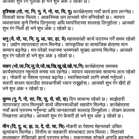
आजको शुभ रंग गुलाबी हो भने शुभ अंक २ रहेको छ।
वृश्चिक (तो, ना, नि, नु, ने, नो, या, यि, यु)
कार्यक्षेत्रमा नयाँ कार्य हात लाग्नेछ।
पिताको साथ मिल्ला। आकस्मिक धन लाभको योग बनिरहेको छ। व्यापार
व्यवसायमा कुनै निर्णय लिनुभन्दा अघि घरपरिवारमा सल्लाह लिनुहोला। आजको
शुभ रंग निलो हो भने शुभ अंक २ रहेको छ।
धनु (ये, यो, भा, भि, भु, धा, फा, ढा, भे)
महत्वकांक्षी कार्य प्रारम्भ गर्ने समय रहेको
छ। उद्योग व्यापारबाट लाभ मिल्नेछ। सांस्कृतिक वा सामाजिक क्षेत्रमा मान
सम्मान बढ्नेछ। मन परेको स्थानमा भ्रमणको सुखद आनन्द मिल्नेछ। आजको
शुभ रंग पहेलो हो भने शुभ अंक ३ रहेको छ।
मकर (भो,जा,जि,जु,जे,जो,ख,खि,खु,खे,खो,गा,गि)
कार्यक्षेत्रमा समयमा
कार्यसम्पादन नहुनाले मनमा भय रहनेछ। व्यापार व्यवसायमा सामान्य लाभ रहेको
छ। नोकरी वा पेशामा प्रभाव बढ्नेछ। स्वाभिमानको लागि संघर्ष गर्नुपर्ला।
सवारी साधन चलाउँदा सावधानीको ध्यान राख्नुहोस्। आजको शुभ रंग खैरो हो
भने शुभ अंक १ रहेको छ।
कुम्भ (गु, गे, गो, सा, सि, सु, से, सो, दा)
दिन सामान्य रहेको छ। साझेदारी
व्यापारबाट लाभ मिल्नुको साथै जीवनसाथीको सहयोग मिल्नेछ। कार्यक्षेत्रमा
नयाँ कार्य प्रारम्भ गर्नुभन्दा अघि जानकारको सल्लाह लिनुहोला। लेखन कलामा
निखारता आउनेछ। आजको शुभ रंग केसरी हो भने शुभ अंक ३ रहेको छ।
मीन (दि, दु, थ, झ, ञ, दे, दो, चा, चि)
नोकरी वा पेशामा मेहनतको उचित
मूल्यांकन मिल्नेछ। वित्तीय वा सहकारी संस्थाबाट लाभ मिल्ला। मित्रको
माध्यमबाट रोकिएको कार्य प्रारम्भ हुनेछ। सकरात्मक सोचले अगाडि बढ्नुहोस्