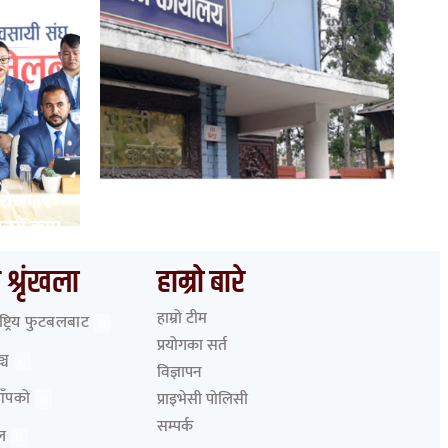
 रोजगार
भारत हुँदै देशका विभिन्न नाकाबाट
ाउने काम
नेपाल छिरे ५२६ रोहिंग्या
 श्रृंखला
हाम्रो बारे
हाम्रो टीम
ाष्ट्रिय फुटबलबाट
0
प्रयोगका सर्त
्च
0
विज्ञापन
आँपको
प्राइभेसी पोलिसी
0
सम्पर्क
ेल
0