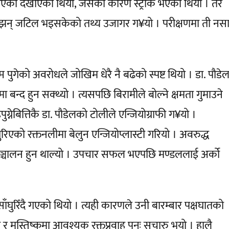
ाँघुरिएको देखाएको थियो, जसका कारण स्ट्रोक भएको थियो । तर
 झन् जटिल भइसकेको तथ्य उजागर ग¥यो । परीक्षणमा ती नस
ुगेको अवरोधले जोखिम धेरै नै बढेको स्पष्ट थियो । डा. पौडे
बन्द हुन सक्थ्यो । त्यसपछि बिरामीले बोल्ने क्षमता गुमाउने
्नेबित्तिकै डा. पौडेलको टोलीले एन्जियोग्राफी ग¥यो ।
ुरिएको रक्तनलीमा बेलुन एन्जियोप्लास्टी गरियो । अवरुद्ध
ा सञ्चालन हुन थाल्यो । उपचार सफल भएपछि मण्डललाई अर्को
घुरिँदै गएको थियो । त्यही कारणले उनी बारम्बार पक्षघातको
 र मस्तिष्कमा आवश्यक रक्तप्रवाह पुनः सुचारु भयो । हालै