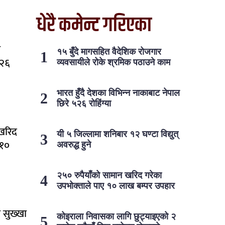
धेरै कमेन्ट गरिएका
न
१५ बुँदे मागसहित वैदेशिक रोजगार
५२६
व्यवसायीले रोके श्रमिक पठाउने काम
भारत हुँदै देशका विभिन्न नाकाबाट नेपाल
छिरे ५२६ रोहिंग्या
 खरिद
यी ५ जिल्लामा शनिबार १२ घण्टा विद्युत्
 १०
अवरुद्ध हुने
२५० रुपैयाँको सामान खरिद गरेका
उपभोक्ताले पाए १० लाख बम्पर उपहार
ा सुख्खा
कोइराला निवासका लागि छुट्याइएको २