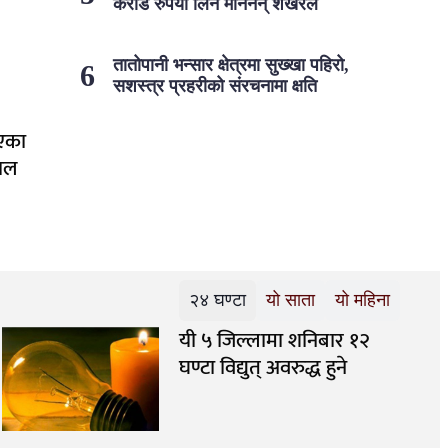
करोड रुपैयाँ लिन मानेनन् शेखरले
तातोपानी भन्सार क्षेत्रमा सुख्खा पहिरो,
सशस्त्र प्रहरीको संरचनामा क्षति
ाएका
पाल
२४ घण्टा
यो साता
यो महिना
यी ५ जिल्लामा शनिबार १२
घण्टा विद्युत् अवरुद्ध हुने