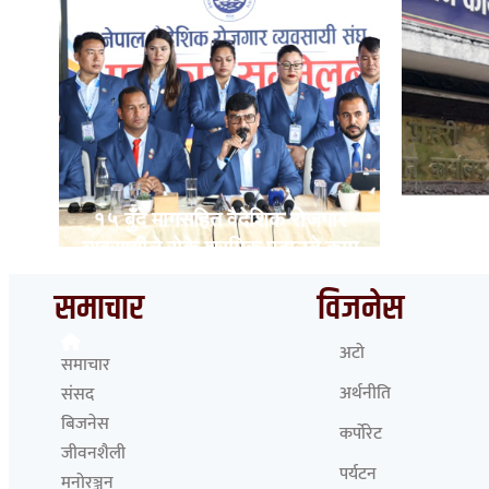
ट
१५ बुँदे मागसहित वैदेशिक रोजगार
भारत ह
व्यवसायीले रोके श्रमिक पठाउने काम
ने
समाचार
विजनेस
अटो
समाचार
अर्थनीति
संसद
बिजनेस
कर्पोरेट
जीवनशैली
पर्यटन
मनोरञ्जन