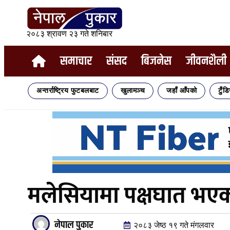
२०८३ श्रावण २३ गते शनिबार
समाचार
संसद
बिजनेस
जीवनशैली
अन्तर्राष्ट्रिय फुटबलबाट
खुलामञ्च
जहाँ आँपको
टुँड
मलेसियामा पक्षघात भ
नेपाल पुकार
२०८३ जेष्ठ १९ गते मंगलवार