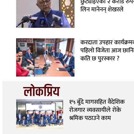
छुट्याइएको २ करोड रुपैय
लिन मानेनन् शेखरले
करदाता उपहार कार्यक्रम
पहिलो विजेता आज छानिद
कति छ पुरस्कार ?
लोकप्रिय
१५ बुँदे मागसहित वैदेशिक
रोजगार व्यवसायीले रोके
श्रमिक पठाउने काम