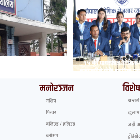
ुँदै देशका विभिन्न नाकाबाट
१५ बुँदे मागसहित वैदेशिक
पाल छिरे ५२६ रोहिंग्या
व्यवसायीले रोके श्रमिक पठ
मनोरञ्जन
विशेष
अन्तर्र
गशिप
फिचर
खुलामञ
बलिउड / हलिउड
जहाँ 
ब्लोअप
टुँडिख