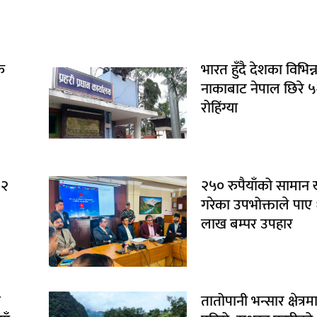
क
भारत हुँदै देशका विभिन्
नाकाबाट नेपाल छिरे 
रोहिंग्या
१२
२५० रुपैयाँको सामान
गरेका उपभोक्ताले पाए
लाख बम्पर उपहार
ि
तातोपानी भन्सार क्षेत्रम