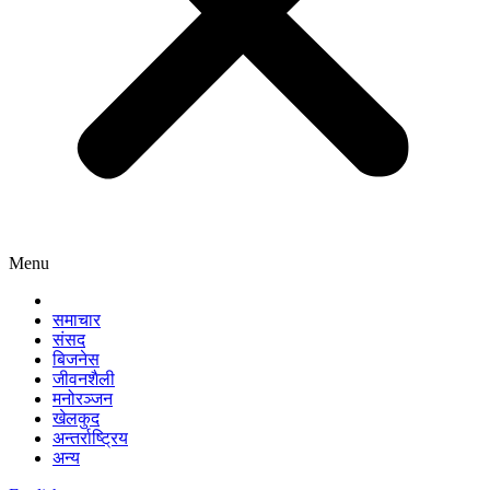
Menu
समाचार
संसद
बिजनेस
जीवनशैली
मनोरञ्जन
खेलकुद
अन्तर्राष्ट्रिय
अन्य