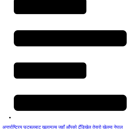
अन्तर्राष्ट्रिय फुटबलबाट
खुलामञ्च
जहाँ आँपको
टुँडिखेल
तेस्रो खेलमा नेपाल