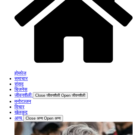
होमपेज
समाचार
संसद
बिजनेस
जीवनशैली
Close जीवनशैली
Open जीवनशैली
मनोरञ्जन
विचार
खेलकुद
अन्य
Close अन्य
Open अन्य