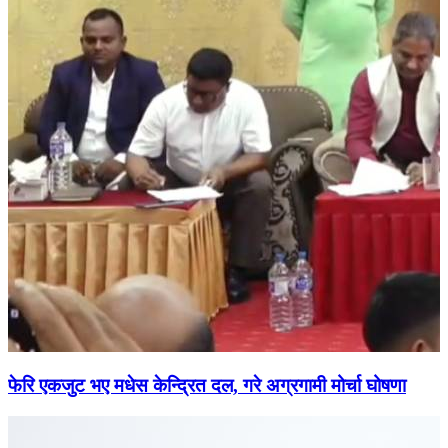
फेरि एकजुट भए मधेस केन्द्रित दल, गरे अग्रगामी मोर्चा घोषणा