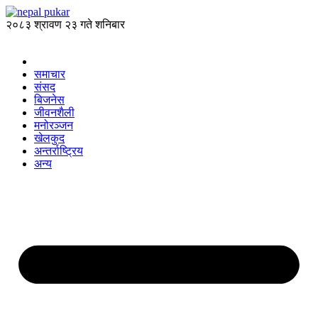
२०८३ श्रावण २३ गते शनिबार
समाचार
संसद
बिजनेस
जीवनशैली
मनोरञ्जन
खेलकुद
अन्तर्राष्ट्रिय
अन्य