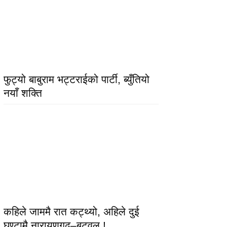
फुट्यो बाबुराम भट्टराईको पार्टी, ब्युँतियो
नयाँ शक्ति
कहिले जाममै रात कट्थ्यो, अहिले दुई
घण्टामै नारायणगढ–बुटवल !