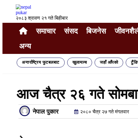
२०८३ श्रावण २१ गते बिहीबार
समाचार
संसद
बिजनेस
जीवनशैल
अन्य
अन्तर्राष्ट्रिय फुटबलबाट
खुलामञ्च
जहाँ आँपको
टुँड
आज चैत्र २६ गते सोमब
नेपाल पुकार
२०८० चैत्र २७ गते मंगलवार