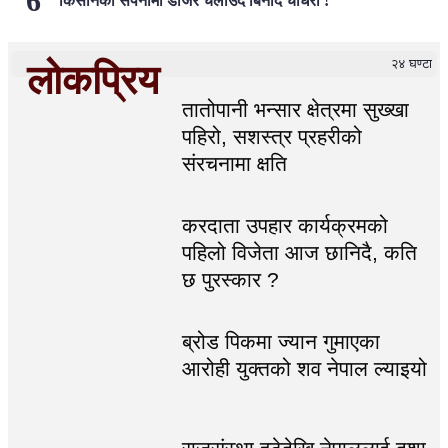
किसानको सपनामा डोजर चलाउँदै बिनोद चौधरी !
२४ घण्टा
लोकप्रिय
तातोपानी भन्सार क्षेत्रमा सुख्खा
पहिरो, सशस्त्र प्रहरीको
संरचनामा क्षति
करदाता उपहार कार्यक्रमको
पहिलो विजेता आज छानिदै, कति
छ पुरस्कार ?
ब्रोड पिकमा ज्यान गुमाएका
आरोही युक्तको शव नेपाल ल्याइयो